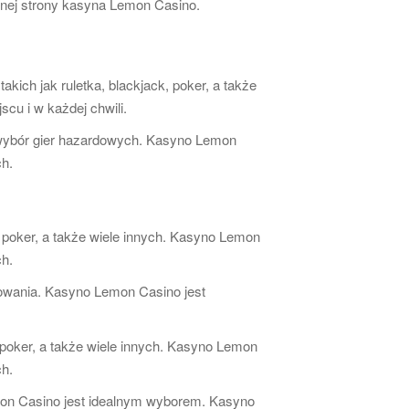
jalnej strony kasyna Lemon Casino.
kich jak ruletka, blackjack, poker, a także
cu i w każdej chwili.
i wybór gier hazardowych. Kasyno Lemon
ch.
, poker, a także wiele innych. Kasyno Lemon
ch.
ogowania. Kasyno Lemon Casino jest
 poker, a także wiele innych. Kasyno Lemon
ch.
Lemon Casino jest idealnym wyborem. Kasyno