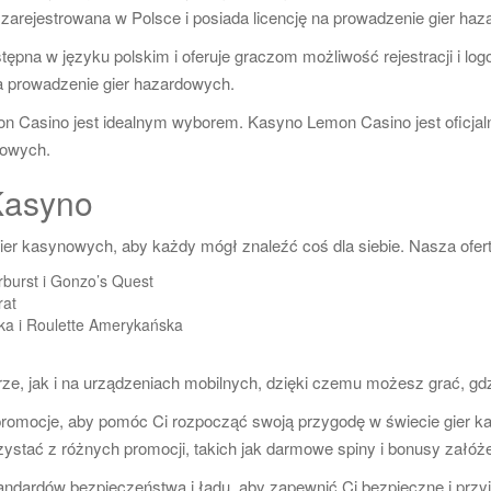
st zarejestrowana w Polsce i posiada licencję na prowadzenie gier ha
tępna w języku polskim i oferuje graczom możliwość rejestracji i l
na prowadzenie gier hazardowych.
on Casino jest idealnym wyborem. Kasyno Lemon Casino jest oficjaln
dowych.
Kasyno
r kasynowych, aby każdy mógł znaleźć coś dla siebie. Nasza ofert
rburst i Gonzo’s Quest
rat
ska i Roulette Amerykańska
e, jak i na urządzeniach mobilnych, dzięki czemu możesz grać, gd
promocje, aby pomóc Ci rozpocząć swoją przygodę w świecie gier
zystać z różnych promocji, takich jak darmowe spiny i bonusy załóże
ndardów bezpieczeństwa i ładu, aby zapewnić Ci bezpieczne i przy