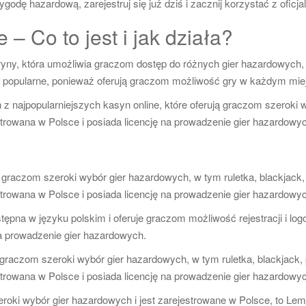
ygodę hazardową, zarejestruj się już dziś i zacznij korzystać z ofic
– Co to jest i jak działa?
ryny, która umożliwia graczom dostęp do różnych gier hazardowych, ta
ej popularne, ponieważ oferują graczom możliwość gry w każdym miejs
 z najpopularniejszych kasyn online, które oferują graczom szerok
jestrowana w Polsce i posiada licencję na prowadzenie gier hazardowy
e graczom szeroki wybór gier hazardowych, w tym ruletka, blackjack
jestrowana w Polsce i posiada licencję na prowadzenie gier hazardowy
tępna w języku polskim i oferuje graczom możliwość rejestracji i l
na prowadzenie gier hazardowych.
graczom szeroki wybór gier hazardowych, w tym ruletka, blackjack,
jestrowana w Polsce i posiada licencję na prowadzenie gier hazardowy
szeroki wybór gier hazardowych i jest zarejestrowane w Polsce, to 