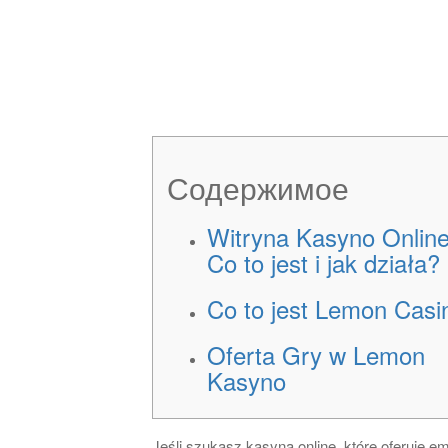
Содержимое
Witryna Kasyno Online
Co to jest i jak działa?
Co to jest Lemon Casi
Oferta Gry w Lemon
Kasyno
Jeśli szukasz kasyna online, które oferuje e