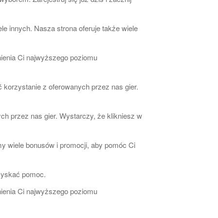
e innych. Nasza strona oferuje także wiele
nienia Ci najwyższego poziomu
 korzystanie z oferowanych przez nas gier.
ch przez nas gier. Wystarczy, że klikniesz w
y wiele bonusów i promocji, aby pomóc Ci
uzyskać pomoc.
nienia Ci najwyższego poziomu