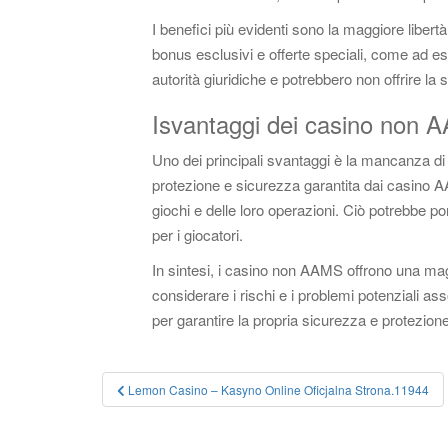
I benefici più evidenti sono la maggiore libertà
bonus esclusivi e offerte speciali, come ad es
autorità giuridiche e potrebbero non offrire 
Isvantaggi dei casino non
Uno dei principali svantaggi è la mancanza di 
protezione e sicurezza garantita dai casino AAM
giochi e delle loro operazioni. Ciò potrebbe p
per i giocatori.
In sintesi, i casino non AAMS offrono una magg
considerare i rischi e i problemi potenziali as
per garantire la propria sicurezza e protezione
Post
Lemon Casino – Kasyno Online Oficjalna Strona.11944
navigation