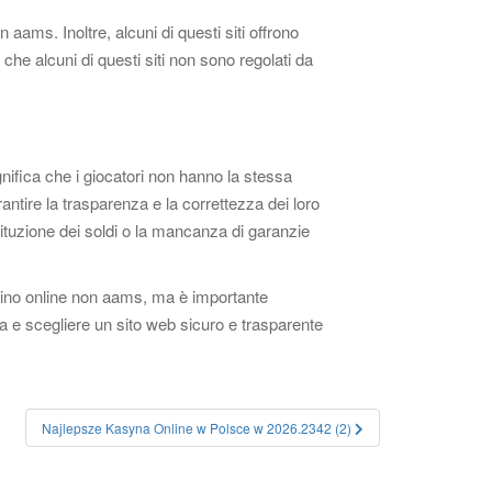
 aams. Inoltre, alcuni di questi siti offrono
che alcuni di questi siti non sono regolati da
gnifica che i giocatori non hanno la stessa
antire la trasparenza e la correttezza dei loro
ituzione dei soldi o la mancanza di garanzie
casino online non aams, ma è importante
ita e scegliere un sito web sicuro e trasparente
Najlepsze Kasyna Online w Polsce w 2026.2342 (2)