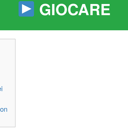
GIOCARE
i
non