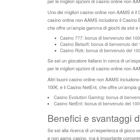
per le migliori opzioni di casino online non 
Uno dei migliori casino online non AAMS è il 
casino online non AAMS includono il Casino Be
che offre un’ampia gamma di giochi da slot e
Casino 777: bonus di benvenuto del 100
Casino Betsoft: bonus di benvenuto del 
Casino Rizk: bonus di benvenuto del 10
Se sei un giocatore italiano in cerca di un’e
per le migliori opzioni di casino online non 
Altri buoni casino online non AAMS includono
100€, e il Casino NetEnt, che offre un’ampia
Casino Evolution Gaming: bonus di benvenu
Casino NetEnt: bonus di benvenuto del 100
Benefici e svantaggi
Se sei alla ricerca di un’esperienza di gioco 
e non aams casino, ma è importante comprender