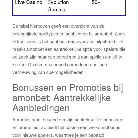
Live Casino
Evolution
50+
Gaming
De tabel hierboven geeft een overzicht van de
belangrijkste speltypes en aanbieders bij amonbet. Zoals
je kunt zien, is het aanbod zeer divers en uitgebreid. Dit
maakt amonbet een aantrekkelijke optie voor spelers die
op zoek zijn naar een breed scala aan spellen om uit te
kiezen. De diverse aanbod garandeert continue
vernieuwing van spelmogelijkheden.
Bonussen en Promoties bij
amonbet: Aantrekkelijke
Aanbiedingen
Amonbet staat bekend om zijn aantrekkelijke bonussen
en promoties. Zo biedt het casino een welkomstbonus
voor nieuwe spelers, waarmee je een bepaald