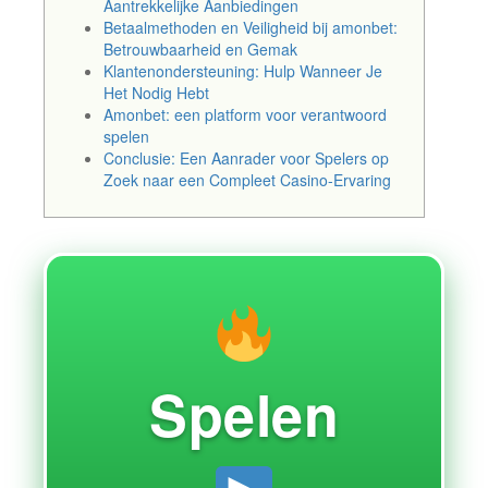
Aantrekkelijke Aanbiedingen
Betaalmethoden en Veiligheid bij amonbet:
Betrouwbaarheid en Gemak
Klantenondersteuning: Hulp Wanneer Je
Het Nodig Hebt
Amonbet: een platform voor verantwoord
spelen
Conclusie: Een Aanrader voor Spelers op
Zoek naar een Compleet Casino-Ervaring
Spelen