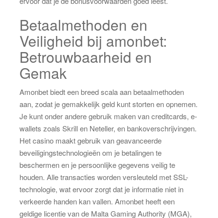
ervoor dat je de bonusvoorwaarden goed leest.
Betaalmethoden en
Veiligheid bij amonbet:
Betrouwbaarheid en
Gemak
Amonbet biedt een breed scala aan betaalmethoden
aan, zodat je gemakkelijk geld kunt storten en opnemen.
Je kunt onder andere gebruik maken van creditcards, e-
wallets zoals Skrill en Neteller, en bankoverschrijvingen.
Het casino maakt gebruik van geavanceerde
beveiligingstechnologieën om je betalingen te
beschermen en je persoonlijke gegevens veilig te
houden. Alle transacties worden versleuteld met SSL-
technologie, wat ervoor zorgt dat je informatie niet in
verkeerde handen kan vallen. Amonbet heeft een
geldige licentie van de Malta Gaming Authority (MGA),