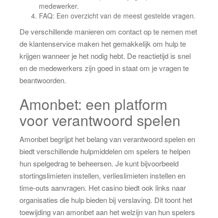
medewerker.
FAQ: Een overzicht van de meest gestelde vragen.
De verschillende manieren om contact op te nemen met
de klantenservice maken het gemakkelijk om hulp te
krijgen wanneer je het nodig hebt. De reactietijd is snel
en de medewerkers zijn goed in staat om je vragen te
beantwoorden.
Amonbet: een platform
voor verantwoord spelen
Amonbet begrijpt het belang van verantwoord spelen en
biedt verschillende hulpmiddelen om spelers te helpen
hun spelgedrag te beheersen. Je kunt bijvoorbeeld
stortingslimieten instellen, verlieslimieten instellen en
time-outs aanvragen. Het casino biedt ook links naar
organisaties die hulp bieden bij verslaving. Dit toont het
toewijding van amonbet aan het welzijn van hun spelers