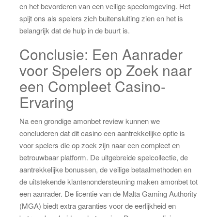
en het bevorderen van een veilige speelomgeving. Het
spijt ons als spelers zich buitensluiting zien en het is
belangrijk dat de hulp in de buurt is.
Conclusie: Een Aanrader
voor Spelers op Zoek naar
een Compleet Casino-
Ervaring
Na een grondige amonbet review kunnen we
concluderen dat dit casino een aantrekkelijke optie is
voor spelers die op zoek zijn naar een compleet en
betrouwbaar platform. De uitgebreide spelcollectie, de
aantrekkelijke bonussen, de veilige betaalmethoden en
de uitstekende klantenondersteuning maken amonbet tot
een aanrader. De licentie van de Malta Gaming Authority
(MGA) biedt extra garanties voor de eerlijkheid en