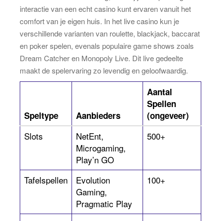
interactie van een echt casino kunt ervaren vanuit het
comfort van je eigen huis. In het live casino kun je
verschillende varianten van roulette, blackjack, baccarat
en poker spelen, evenals populaire game shows zoals
Dream Catcher en Monopoly Live. Dit live gedeelte
maakt de spelervaring zo levendig en geloofwaardig.
Aantal
Spellen
Speltype
Aanbieders
(ongeveer)
Slots
NetEnt,
500+
Microgaming,
Play’n GO
Tafelspellen
Evolution
100+
Gaming,
Pragmatic Play