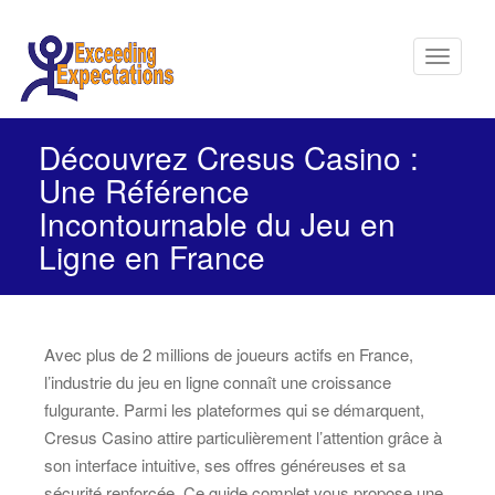
S
k
Toggle 
i
p
t
o
Découvrez Cresus Casino :
m
Une Référence
a
i
Incontournable du Jeu en
n
Ligne en France
c
o
n
t
e
Avec plus de 2 millions de joueurs actifs en France,
n
l’industrie du jeu en ligne connaît une croissance
t
fulgurante. Parmi les plateformes qui se démarquent,
Cresus Casino attire particulièrement l’attention grâce à
son interface intuitive, ses offres généreuses et sa
sécurité renforcée. Ce guide complet vous propose une