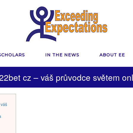
SCHOLARS
IN THE NEWS
ABOUT EE
s 22bet cz – váš průvodce světem on
 váš
a