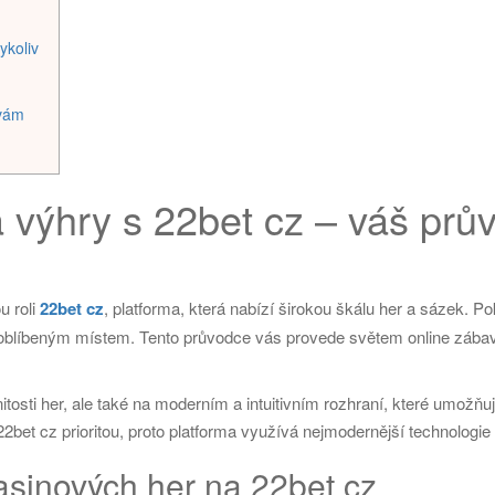
ykoliv
 vám
a výhry s 22bet cz – váš pr
u roli
22bet cz
, platforma, která nabízí širokou škálu her a sázek. P
blíbeným místem. Tento průvodce vás provede světem online zábavy 
.
osti her, ale také na moderním a intuitivním rozhraní, které umožňu
2bet cz prioritou, proto platforma využívá nejmodernější technologie
asinových her na 22bet cz