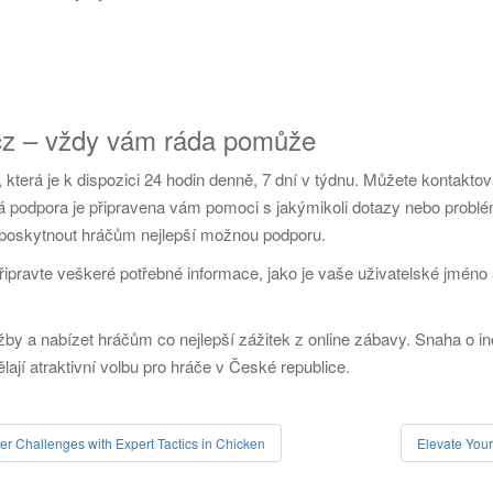
cz – vždy vám ráda pomůže
, která je k dispozici 24 hodin denně, 7 dní v týdnu. Můžete kontakt
ká podpora je připravena vám pomoci s jakýmikoli dotazy nebo probl
se poskytnout hráčům nejlepší možnou podporu.
pravte veškeré potřebné informace, jako je vaše uživatelské jméno a 
žby a nabízet hráčům co nejlepší zážitek z online zábavy. Snaha o in
lají atraktivní volbu pro hráče v České republice.
r Challenges with Expert Tactics in Chicken
Elevate Your