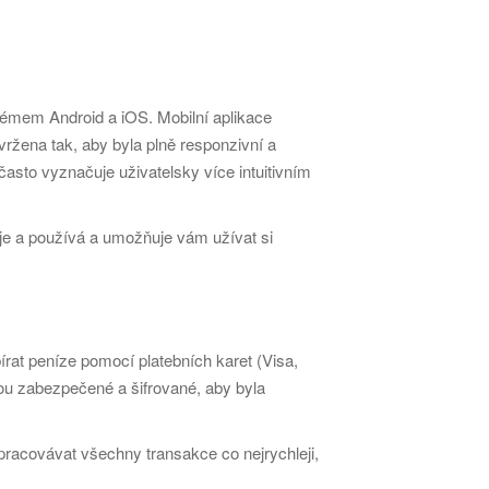
ystémem Android a iOS. Mobilní aplikace
ržena tak, aby byla plně responzivní a
často vyznačuje uživatelsky více intuitivním
luje a používá a umožňuje vám užívat si
rat peníze pomocí platebních karet (Visa,
ou zabezpečené a šifrované, aby byla
 zpracovávat všechny transakce co nejrychleji,