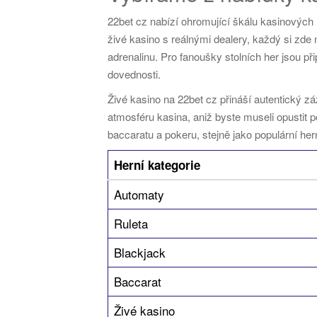
22bet cz nabízí ohromující škálu kasinových h
živé kasino s reálnými dealery, každý si zde
adrenalinu. Pro fanoušky stolních her jsou př
dovednosti.
Živé kasino na 22bet cz přináší autentický z
atmosféru kasina, aniž byste museli opustit 
baccaratu a pokeru, stejně jako populární her
Herní kategorie
Automaty
Ruleta
Blackjack
Baccarat
Živé kasino