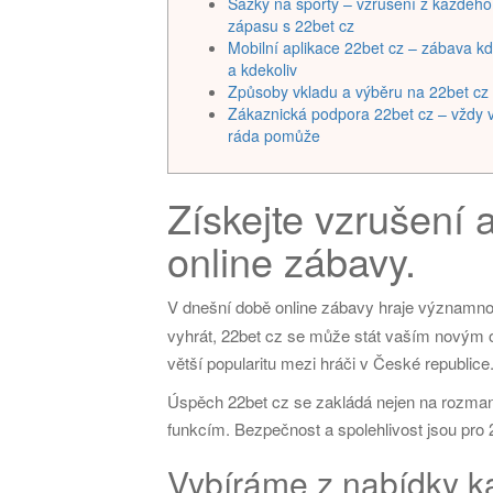
Sázky na sporty – vzrušení z každého
zápasu s 22bet cz
Mobilní aplikace 22bet cz – zábava kd
a kdekoliv
Způsoby vkladu a výběru na 22bet cz
Zákaznická podpora 22bet cz – vždy
ráda pomůže
Získejte vzrušení 
online zábavy.
V dnešní době online zábavy hraje významno
vyhrát, 22bet cz se může stát vaším novým o
větší popularitu mezi hráči v České republice
Úspěch 22bet cz se zakládá nejen na rozmanit
funkcím. Bezpečnost a spolehlivost jsou pro 2
Vybíráme z nabídky k