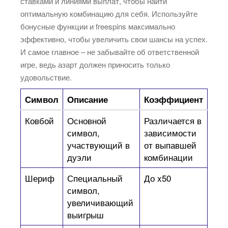
ставками и линиями выплат, чтобы найти
оптимальную комбинацию для себя. Используйте
бонусные функции и freespins максимально
эффективно, чтобы увеличить свои шансы на успех.
И самое главное – не забывайте об ответственной
игре, ведь азарт должен приносить только
удовольствие.
Символ
Описание
Коэффициент
Ковбой
Основной
Различается в
символ,
зависимости
участвующий в
от выпавшей
дуэли
комбинации
Шериф
Специальный
До x50
символ,
увеличивающий
выигрыш