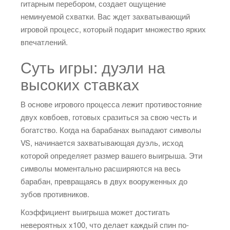
гитарным перебором, создает ощущение
неминуемой схватки. Вас ждет захватывающий
игровой процесс, который подарит множество ярких
впечатлений.
Суть игры: дуэли на
высоких ставках
В основе игрового процесса лежит противостояние
двух ковбоев, готовых сразиться за свою честь и
богатство. Когда на барабанах выпадают символы
VS, начинается захватывающая дуэль, исход
которой определяет размер вашего выигрыша. Эти
символы моментально расширяются на весь
барабан, превращаясь в двух вооруженных до
зубов противников.
Коэффициент выигрыша может достигать
невероятных x100, что делает каждый спин по-