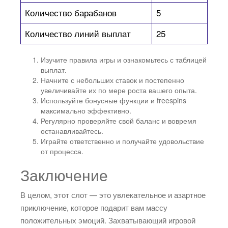
Количество барабанов
5
Количество линий выплат
25
Изучите правила игры и ознакомьтесь с таблицей
выплат.
Начните с небольших ставок и постепенно
увеличивайте их по мере роста вашего опыта.
Используйте бонусные функции и freespins
максимально эффективно.
Регулярно проверяйте свой баланс и вовремя
останавливайтесь.
Играйте ответственно и получайте удовольствие
от процесса.
Заключение
В целом, этот слот — это увлекательное и азартное
приключение, которое подарит вам массу
положительных эмоций. Захватывающий игровой