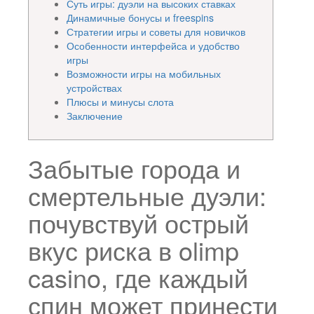
Суть игры: дуэли на высоких ставках
Динамичные бонусы и freespins
Стратегии игры и советы для новичков
Особенности интерфейса и удобство
игры
Возможности игры на мобильных
устройствах
Плюсы и минусы слота
Заключение
Забытые города и
смертельные дуэли:
почувствуй острый
вкус риска в olimp
casino, где каждый
спин может принести