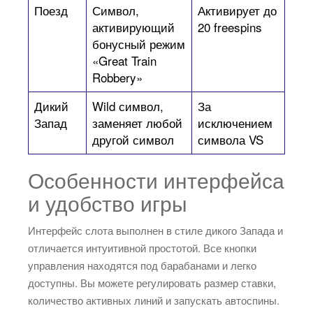
Поезд
Символ,
Активирует до
активирующий
20 freespins
бонусный режим
«Great Train
Robbery»
Дикий
Wild символ,
За
Запад
заменяет любой
исключением
другой символ
символа VS
Особенности интерфейса
и удобство игры
Интерфейс слота выполнен в стиле дикого Запада и
отличается интуитивной простотой. Все кнопки
управления находятся под барабанами и легко
доступны. Вы можете регулировать размер ставки,
количество активных линий и запускать автоспины.