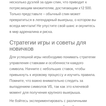
несколько дуэлей за один спин, что приводит к
потрясающим множителям, достигающим x12 500.
Только представьте – обычный спин может
превратиться в легендарный выигрыш, о котором вы
всегда мечтали! Не упустите свой шанс и окунитесь
в мир адреналина и риска.
Стратегии игры и советы для
новичков
Для успешной игры необходимо понимать стратегии
управления ставками и особенности каждого
символа. Начните с небольших ставок, чтобы
привыкнуть к игровому процессу и изучить правила.
Помните, что важно внимательно следить за
выпадением символов VS, так как это ключевой
момент для получения крупного выигрыша.
Не бойтесь экспериментировать с различными