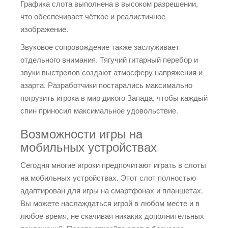
Графика слота выполнена в высоком разрешении,
что обеспечивает чёткое и реалистичное
изображение.
Звуковое сопровождение также заслуживает
отдельного внимания. Тягучий гитарный перебор и
звуки выстрелов создают атмосферу напряжения и
азарта. Разработчики постарались максимально
погрузить игрока в мир дикого Запада, чтобы каждый
спин приносил максимальное удовольствие.
Возможности игры на
мобильных устройствах
Сегодня многие игроки предпочитают играть в слоты
на мобильных устройствах. Этот слот полностью
адаптирован для игры на смартфонах и планшетах.
Вы можете наслаждаться игрой в любом месте и в
любое время, не скачивая никаких дополнительных