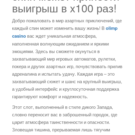
выигрыш в x100 раз!
Добро пожаловать в мир азартных приключений, где
каждый спин может изменить вашу жизнь! В
olimp
casino
вас ждет уникальная атмосфера,
наполненная волнующим ожиданием и яркими
эмоциями. Здесь вы сможете окунуться в
захватывающий мир игровых автоматов, рулетки,
покера и других азартных игр, почувствовать прилив
адреналина и испытать удачу. Каждая игра – это
захватывающий сюжет и шанс на крупный выигрыш,
а удобный интерфейс и круглосуточная поддержка
гарантируют комфорт и надежность.
Этот слот, выполненный в стиле дикого Запада,
словно переносит вас в заброшенный городок, где
царит атмосфера таинственности и опасности.
Зловещая тишина, прерываемая лишь тягучим