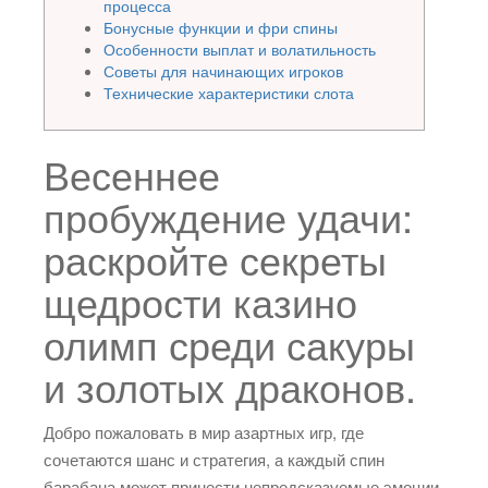
процесса
Бонусные функции и фри спины
Особенности выплат и волатильность
Советы для начинающих игроков
Технические характеристики слота
Весеннее
пробуждение удачи:
раскройте секреты
щедрости казино
олимп среди сакуры
и золотых драконов.
Добро пожаловать в мир азартных игр, где
сочетаются шанс и стратегия, а каждый спин
барабана может принести непредсказуемые эмоции