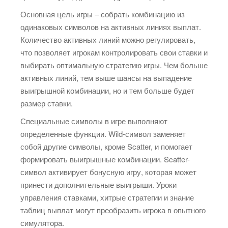
Основная цель игры – собрать комбинацию из
одинаковых символов на активных линиях выплат.
Количество активных линий можно регулировать,
что позволяет игрокам контролировать свои ставки и
выбирать оптимальную стратегию игры. Чем больше
активных линий, тем выше шансы на выпадение
выигрышной комбинации, но и тем больше будет
размер ставки.
Специальные символы в игре выполняют
определенные функции. Wild-символ заменяет
собой другие символы, кроме Scatter, и помогает
формировать выигрышные комбинации. Scatter-
символ активирует бонусную игру, которая может
принести дополнительные выигрыши. Уроки
управления ставками, хитрые стратегии и знание
таблиц выплат могут преобразить игрока в опытного
симулятора.