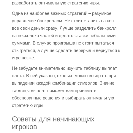
разработать оптимальную стратегию игры.
Одна из наиболее важных стратегий – разумное
управление банкроллом. Не стоит ставить на кон
все свои деньги сразу. Лучше разделить банкролл
на несколько частей и делать ставки небольшими
суммами. В случае проигрыша не стоит пытаться
отыграться, а лучше сделать перерыв и вернуться к
игре позже.
Не забудьте внимательно изучить таблицу выплат
слота. В ней указано, сколько можно выиграть при
выпадении каждой комбинации символов. Знание
таблицы выплат поможет вам принимать
обоснованные решения и выбирать оптимальную
стратегию игры.
Советы для начинающих
игроков