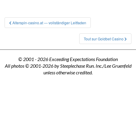
Post
Alterspin-casino.at — vollständiger Leitfaden
navigation
Tout sur Goldbet Casino
© 2001 - 2026 Exceeding Expectations Foundation
All photos © 2001-2026 by Steeplechase Run. Inc./Lee Gruenfeld
unless otherwise credited.