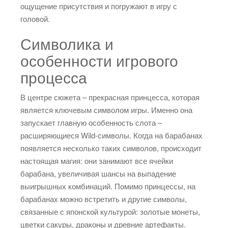
ощущение присутствия и погружают в игру с
головой.
Символика и
особенности игрового
процесса
В центре сюжета – прекрасная принцесса, которая
является ключевым символом игры. Именно она
запускает главную особенность слота –
расширяющиеся Wild-символы. Когда на барабанах
появляется несколько таких символов, происходит
настоящая магия: они занимают все ячейки
барабана, увеличивая шансы на выпадение
выигрышных комбинаций. Помимо принцессы, на
барабанах можно встретить и другие символы,
связанные с японской культурой: золотые монеты,
цветки сакуры, драконы и древние артефакты.