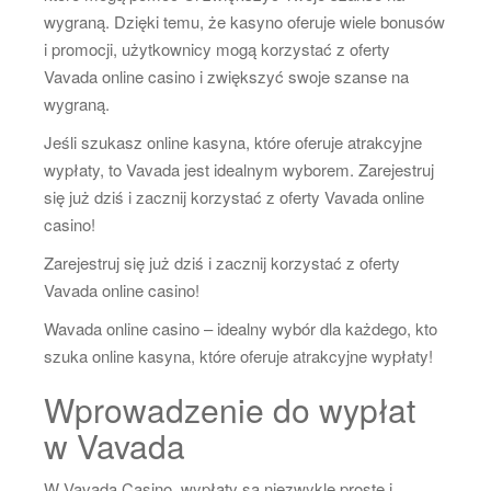
wygraną. Dzięki temu, że kasyno oferuje wiele bonusów
i promocji, użytkownicy mogą korzystać z oferty
Vavada online casino i zwiększyć swoje szanse na
wygraną.
Jeśli szukasz online kasyna, które oferuje atrakcyjne
wypłaty, to Vavada jest idealnym wyborem. Zarejestruj
się już dziś i zacznij korzystać z oferty Vavada online
casino!
Zarejestruj się już dziś i zacznij korzystać z oferty
Vavada online casino!
Wavada online casino – idealny wybór dla każdego, kto
szuka online kasyna, które oferuje atrakcyjne wypłaty!
Wprowadzenie do wypłat
w Vavada
W Vavada Casino, wypłaty są niezwykle proste i