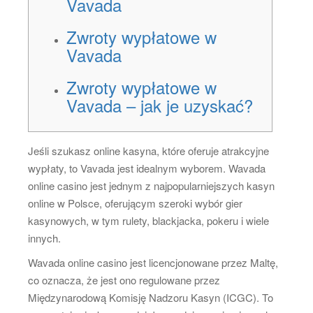
Vavada
Zwroty wypłatowe w
Vavada
Zwroty wypłatowe w
Vavada – jak je uzyskać?
Jeśli szukasz online kasyna, które oferuje atrakcyjne
wypłaty, to Vavada jest idealnym wyborem. Wavada
online casino jest jednym z najpopularniejszych kasyn
online w Polsce, oferującym szeroki wybór gier
kasynowych, w tym rulety, blackjacka, pokeru i wiele
innych.
Wavada online casino jest licencjonowane przez Maltę,
co oznacza, że jest ono regulowane przez
Międzynarodową Komisję Nadzoru Kasyn (ICGC). To