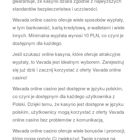
gwarantuje, że kasyno działa zgodnie z najwyższych
standardów bezpieczeństwa i uczciwości.
Wavada online casino oferuje wiele sposobów wypłaty,
w tym bankowość, kartą kredytową, e-walletami i wiele
innych. Minimalna wypłata wynosi 10 PLN, co czyni je
dostępnym dla każdego.
Jeśli szukasz online kasyna, które oferuje atrakcyjne
wypłaty, to Vavada jest idealnym wyborem. Zarejestruj
się już dziś i zacznij korzystać z oferty Vavada online
casino!
Wavada online casino jest dostępne w języku polskim,
co czyni je dostępnym dla każdego użytkownika z
Polski. Dzięki temu, że kasyno jest dostępne w języku
polskim, użytkownicy mogą korzystać z oferty Vavada
online casino bez problemów z komunikacją.
Wavada online casino oferuje wiele bonusów i promocji,
które mogą pomóc Ci zwiększyć Twoje szanse na