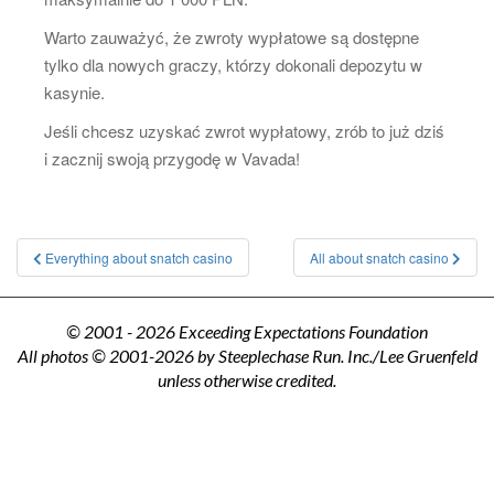
Warto zauważyć, że zwroty wypłatowe są dostępne
tylko dla nowych graczy, którzy dokonali depozytu w
kasynie.
Jeśli chcesz uzyskać zwrot wypłatowy, zrób to już dziś
i zacznij swoją przygodę w Vavada!
Post
Everything about snatch casino
All about snatch casino
navigation
© 2001 - 2026 Exceeding Expectations Foundation
All photos © 2001-2026 by Steeplechase Run. Inc./Lee Gruenfeld
unless otherwise credited.