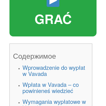
GRAĆ
Содержимое
Wprowadzenie do wypłat
w Vavada
Wpłata w Vavada – co
powinieneś wiedzieć
Wymagania wypłatowe w