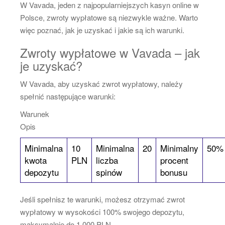
W Vavada, jeden z najpopularniejszych kasyn online w
Polsce, zwroty wypłatowe są niezwykle ważne. Warto
więc poznać, jak je uzyskać i jakie są ich warunki.
Zwroty wypłatowe w Vavada – jak
je uzyskać?
W Vavada, aby uzyskać zwrot wypłatowy, należy
spełnić następujące warunki:
Warunek
Opis
Minimalna
10
Minimalna
20
Minimalny
50%
kwota
PLN
liczba
procent
depozytu
spinów
bonusu
Jeśli spełnisz te warunki, możesz otrzymać zwrot
wypłatowy w wysokości 100% swojego depozytu,
maksymalnie do 1 000 PLN.