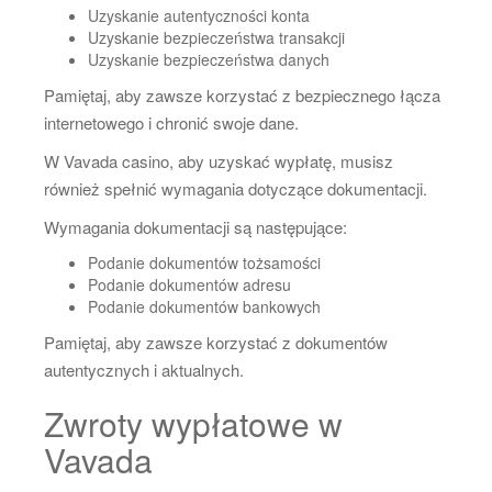
Uzyskanie autentyczności konta
Uzyskanie bezpieczeństwa transakcji
Uzyskanie bezpieczeństwa danych
Pamiętaj, aby zawsze korzystać z bezpiecznego łącza
internetowego i chronić swoje dane.
W Vavada casino, aby uzyskać wypłatę, musisz
również spełnić wymagania dotyczące dokumentacji.
Wymagania dokumentacji są następujące:
Podanie dokumentów tożsamości
Podanie dokumentów adresu
Podanie dokumentów bankowych
Pamiętaj, aby zawsze korzystać z dokumentów
autentycznych i aktualnych.
Zwroty wypłatowe w
Vavada