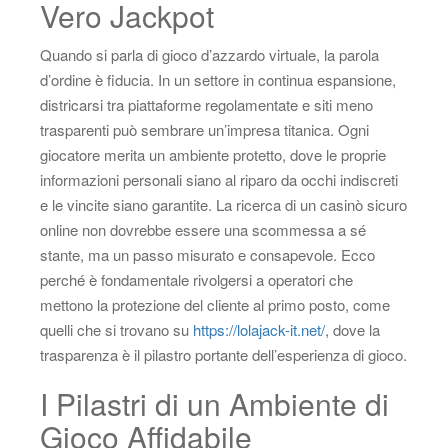
Vero Jackpot
Quando si parla di gioco d’azzardo virtuale, la parola
d’ordine è fiducia. In un settore in continua espansione,
districarsi tra piattaforme regolamentate e siti meno
trasparenti può sembrare un’impresa titanica. Ogni
giocatore merita un ambiente protetto, dove le proprie
informazioni personali siano al riparo da occhi indiscreti
e le vincite siano garantite. La ricerca di un casinò sicuro
online non dovrebbe essere una scommessa a sé
stante, ma un passo misurato e consapevole. Ecco
perché è fondamentale rivolgersi a operatori che
mettono la protezione del cliente al primo posto, come
quelli che si trovano su
https://lolajack-it.net/
, dove la
trasparenza è il pilastro portante dell’esperienza di gioco.
I Pilastri di un Ambiente di
Gioco Affidabile