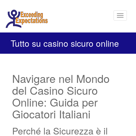
S
k
Toggle 
i
p
t
o
Tutto su casino sicuro online
m
a
i
n
c
Navigare nel Mondo
o
n
del Casino Sicuro
t
e
Online: Guida per
n
t
Giocatori Italiani
Perché la Sicurezza è il