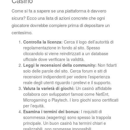
Casinò
Come si fa a sapere se una piattaforma è davvero
sicura? Ecco una lista di azioni concrete che ogni
giocatore dovrebbe compiere prima di depositare un
centesimo.
Controlla la licenza:
Cerca il logo dell’autorità di
regolamentazione in fondo al sito. Spesso
cliccandolo si viene reindirizzati a un database
ufficiale dove verificare la validità.
Leggi le recensioni della community:
Non fidarti
solo delle parole del sito. Cerca forum e siti di
recensioni indipendenti per vedere l’esperienza
reale degli utenti riguardo i prelievi e il supporto.
Valuta la varietà di giochi:
Un casinò affidabile
collabora con sviluppatori famosi come NetEnt,
Microgaming o Playtech. I loro giochi sono certificati
per l’equità.
Esamina i termini dei bonus:
I requisiti di
scommessa (wagering) sono spesso la trappola
principale. Un buon casinò ha termini chiari e
realizzabili, non promesse impossibili.