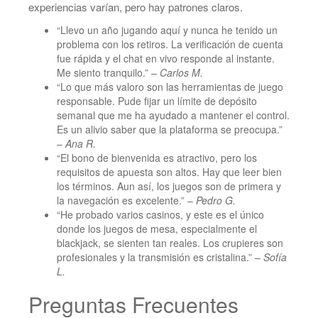
experiencias varían, pero hay patrones claros.
“Llevo un año jugando aquí y nunca he tenido un
problema con los retiros. La verificación de cuenta
fue rápida y el chat en vivo responde al instante.
Me siento tranquilo.” –
Carlos M.
“Lo que más valoro son las herramientas de juego
responsable. Pude fijar un límite de depósito
semanal que me ha ayudado a mantener el control.
Es un alivio saber que la plataforma se preocupa.”
–
Ana R.
“El bono de bienvenida es atractivo, pero los
requisitos de apuesta son altos. Hay que leer bien
los términos. Aun así, los juegos son de primera y
la navegación es excelente.” –
Pedro G.
“He probado varios casinos, y este es el único
donde los juegos de mesa, especialmente el
blackjack, se sienten tan reales. Los crupieres son
profesionales y la transmisión es cristalina.” –
Sofía
L.
Preguntas Frecuentes