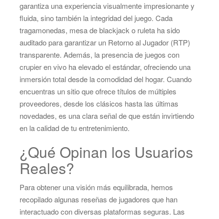
garantiza una experiencia visualmente impresionante y
fluida, sino también la integridad del juego. Cada
tragamonedas, mesa de blackjack o ruleta ha sido
auditado para garantizar un Retorno al Jugador (RTP)
transparente. Además, la presencia de juegos con
crupier en vivo ha elevado el estándar, ofreciendo una
inmersión total desde la comodidad del hogar. Cuando
encuentras un sitio que ofrece títulos de múltiples
proveedores, desde los clásicos hasta las últimas
novedades, es una clara señal de que están invirtiendo
en la calidad de tu entretenimiento.
¿Qué Opinan los Usuarios
Reales?
Para obtener una visión más equilibrada, hemos
recopilado algunas reseñas de jugadores que han
interactuado con diversas plataformas seguras. Las