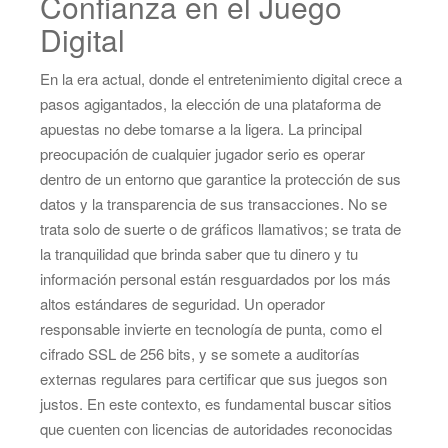
Confianza en el Juego
Digital
En la era actual, donde el entretenimiento digital crece a
pasos agigantados, la elección de una plataforma de
apuestas no debe tomarse a la ligera. La principal
preocupación de cualquier jugador serio es operar
dentro de un entorno que garantice la protección de sus
datos y la transparencia de sus transacciones. No se
trata solo de suerte o de gráficos llamativos; se trata de
la tranquilidad que brinda saber que tu dinero y tu
información personal están resguardados por los más
altos estándares de seguridad. Un operador
responsable invierte en tecnología de punta, como el
cifrado SSL de 256 bits, y se somete a auditorías
externas regulares para certificar que sus juegos son
justos. En este contexto, es fundamental buscar sitios
que cuenten con licencias de autoridades reconocidas