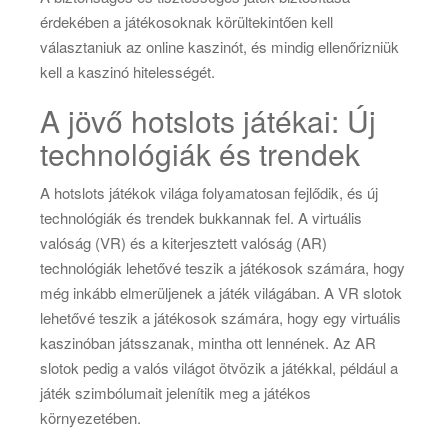
érdekében a játékosoknak körültekintően kell
választaniuk az online kaszinót, és mindig ellenőrizniük
kell a kaszinó hitelességét.
A jövő hotslots játékai: Új
technológiák és trendek
A hotslots játékok világa folyamatosan fejlődik, és új
technológiák és trendek bukkannak fel. A virtuális
valóság (VR) és a kiterjesztett valóság (AR)
technológiák lehetővé teszik a játékosok számára, hogy
még inkább elmerüljenek a játék világában. A VR slotok
lehetővé teszik a játékosok számára, hogy egy virtuális
kaszinóban játsszanak, mintha ott lennének. Az AR
slotok pedig a valós világot ötvözik a játékkal, például a
játék szimbólumait jelenítik meg a játékos
környezetében.