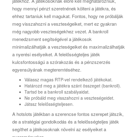
játékhoz. A játékosoknak előre kell meghatározniuk,
hogy mennyi pénzt szeretnének költeni a játékra, és
ehhez tartaniuk kell magukat. Fontos, hogy ne próbálják
meg visszahozni a veszteségeiket, mert ez gyakran
még nagyobb veszteségekhez vezet. A bankroll
menedzsment segítségével a játékosok
minimalizálhatják a veszteségeiket és maximalizálhatják
a nyerési esélyeiket. A felelősségteljes játék
kulcsfontosságú a szórakozás és a pénzszerzés
egyensúlyának megteremtéséhez.
Válassz magas RTP-vel rendelkező játékokat.
Határozd meg a játékra szánt összeget (bankroll).
Tartsd be a bankroll szabályaidat.
Ne próbáld meg visszahozni a veszteségeidet.
Játssz felelősségteljesen.
A hotslots játékban a szerencse fontos szerepet játszik,
de a stratégiai gondolkodás és a felelősségteljes játék
segíthet a játékosoknak növelni az esélyeiket a
nyereményekre.