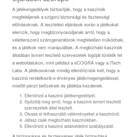
A játékengedélyek biztosítják, hogy a kaszinók
megfeleljenek a szigorú biztonsági és tisztességi
előírásoknak. A tesztelési eljárások során a játékokat
elemzik, hogy megbizonyosodjanak arról, hogy a
véletlenszerű számgenerátorok megfelelően működnek,
és a játékok nem manipuláltak. A megbízható kaszinók
általában ismert tesztelő szervezetek logóját tüntetik fel
a weboldalukon, mint például a eCOGRA vagy a iTech
Labs. A játékosoknak mindig ellenőrizniük kell, hogy a
kaszinó rendelkezik-e érvényes játékmegengedéssel,
mielőtt pénzt befizetnek és játékba kezdenek.
Ellenőrizd a kaszinó játékengedélyét.
Győződj meg arról, hogy a kaszinó ismert tesztelő
szervezetek által tesztelt.
Olvass el felhasználói véleményeket a kaszinóról.
Játssz csak megbízható kaszinókban.
Ellenőrizd a kaszinó adatvédelmi szabályzatát.
A biztonságos és tisztességes játék biztosítása