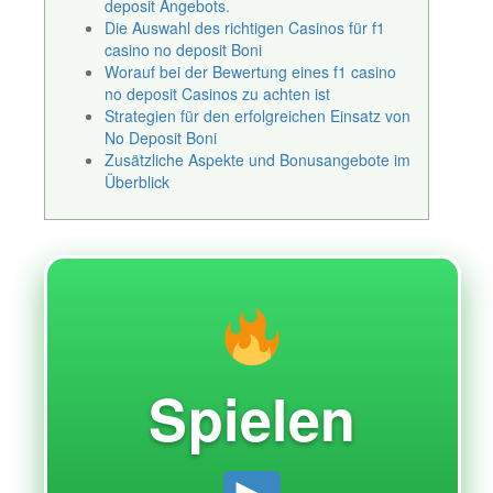
deposit Angebots.
Die Auswahl des richtigen Casinos für f1
casino no deposit Boni
Worauf bei der Bewertung eines f1 casino
no deposit Casinos zu achten ist
Strategien für den erfolgreichen Einsatz von
No Deposit Boni
Zusätzliche Aspekte und Bonusangebote im
Überblick
Spielen