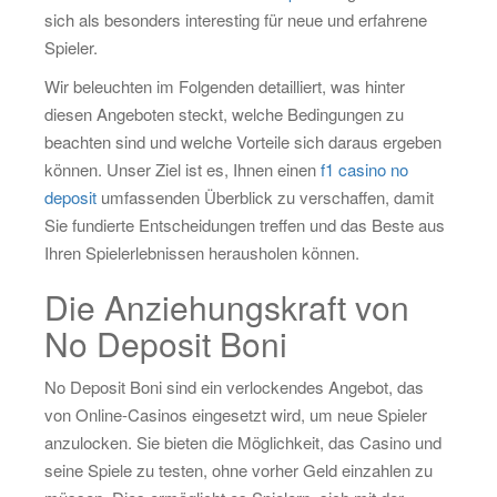
sich als besonders interesting für neue und erfahrene
Spieler.
Wir beleuchten im Folgenden detailliert, was hinter
diesen Angeboten steckt, welche Bedingungen zu
beachten sind und welche Vorteile sich daraus ergeben
können. Unser Ziel ist es, Ihnen einen
f1 casino no
deposit
umfassenden Überblick zu verschaffen, damit
Sie fundierte Entscheidungen treffen und das Beste aus
Ihren Spielerlebnissen herausholen können.
Die Anziehungskraft von
No Deposit Boni
No Deposit Boni sind ein verlockendes Angebot, das
von Online-Casinos eingesetzt wird, um neue Spieler
anzulocken. Sie bieten die Möglichkeit, das Casino und
seine Spiele zu testen, ohne vorher Geld einzahlen zu