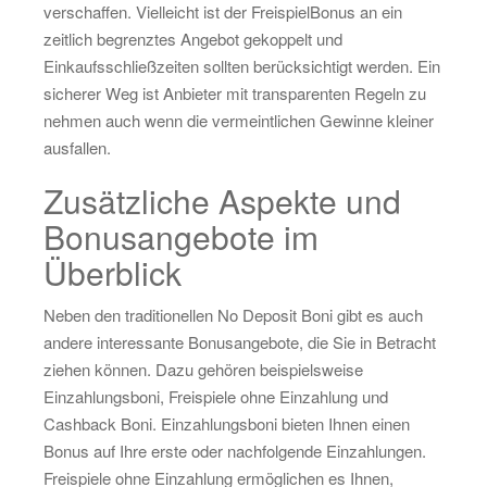
verschaffen. Vielleicht ist der FreispielBonus an ein
zeitlich begrenztes Angebot gekoppelt und
Einkaufsschließzeiten sollten berücksichtigt werden. Ein
sicherer Weg ist Anbieter mit transparenten Regeln zu
nehmen auch wenn die vermeintlichen Gewinne kleiner
ausfallen.
Zusätzliche Aspekte und
Bonusangebote im
Überblick
Neben den traditionellen No Deposit Boni gibt es auch
andere interessante Bonusangebote, die Sie in Betracht
ziehen können. Dazu gehören beispielsweise
Einzahlungsboni, Freispiele ohne Einzahlung und
Cashback Boni. Einzahlungsboni bieten Ihnen einen
Bonus auf Ihre erste oder nachfolgende Einzahlungen.
Freispiele ohne Einzahlung ermöglichen es Ihnen,