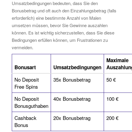
Umsatzbedingungen bedeuten, dass Sie den
Bonusbetrag und oft auch den Einzahlungsbetrag (falls
erforderlich) eine bestimmte Anzahl von Malen
umsetzen müssen, bevor Sie Gewinne auszahlen
können. Es ist wichtig sicherzustellen, dass Sie diese
Bedingungen erfüllen können, um Frustrationen zu
vermeiden.
Maximale
Bonusart
Umsatzbedingungen
Auszahlun
No Deposit
35x Bonusbetrag
50 €
Free Spins
No Deposit
40x Bonusbetrag
100 €
Bonusguthaben
Cashback
20x Bonusbetrag
200 €
Bonus