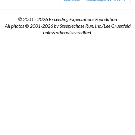
© 2001 - 2026 Exceeding Expectations Foundation
All photos © 2001-2026 by Steeplechase Run. Inc./Lee Gruenfeld
unless otherwise credited.