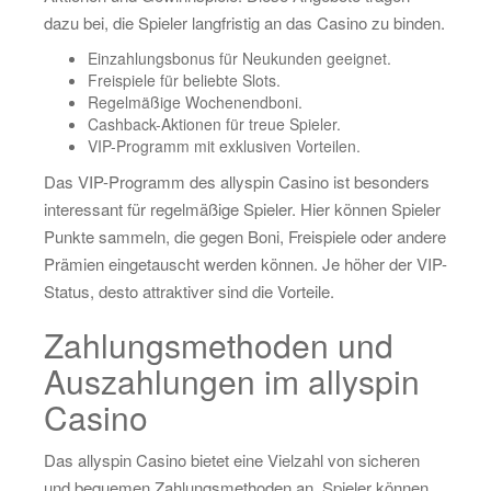
dazu bei, die Spieler langfristig an das Casino zu binden.
Einzahlungsbonus für Neukunden geeignet.
Freispiele für beliebte Slots.
Regelmäßige Wochenendboni.
Cashback-Aktionen für treue Spieler.
VIP-Programm mit exklusiven Vorteilen.
Das VIP-Programm des allyspin Casino ist besonders
interessant für regelmäßige Spieler. Hier können Spieler
Punkte sammeln, die gegen Boni, Freispiele oder andere
Prämien eingetauscht werden können. Je höher der VIP-
Status, desto attraktiver sind die Vorteile.
Zahlungsmethoden und
Auszahlungen im allyspin
Casino
Das allyspin Casino bietet eine Vielzahl von sicheren
und bequemen Zahlungsmethoden an. Spieler können