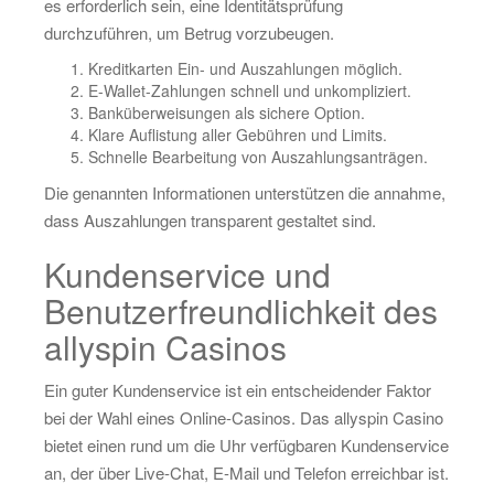
es erforderlich sein, eine Identitätsprüfung
durchzuführen, um Betrug vorzubeugen.
Kreditkarten Ein- und Auszahlungen möglich.
E-Wallet-Zahlungen schnell und unkompliziert.
Banküberweisungen als sichere Option.
Klare Auflistung aller Gebühren und Limits.
Schnelle Bearbeitung von Auszahlungsanträgen.
Die genannten Informationen unterstützen die annahme,
dass Auszahlungen transparent gestaltet sind.
Kundenservice und
Benutzerfreundlichkeit des
allyspin Casinos
Ein guter Kundenservice ist ein entscheidender Faktor
bei der Wahl eines Online-Casinos. Das allyspin Casino
bietet einen rund um die Uhr verfügbaren Kundenservice
an, der über Live-Chat, E-Mail und Telefon erreichbar ist.