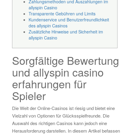
Zahlungsmethoden und Auszahlungen im
allyspin Casino
Transparente Gebühren und Limits
Kundenservice und Benutzerfreundlichkeit
des allyspin Casinos
Zusätzliche Hinweise und Sicherheit im
allyspin Casino
Sorgfältige Bewertung
und allyspin casino
erfahrungen für
Spieler
Die Welt der Online-Casinos ist riesig und bietet eine
Vielzahl von Optionen für Glücksspielfreunde. Die
Auswahl des richtigen Casinos kann jedoch eine
Herausforderung darstellen. In diesem Artikel befassen