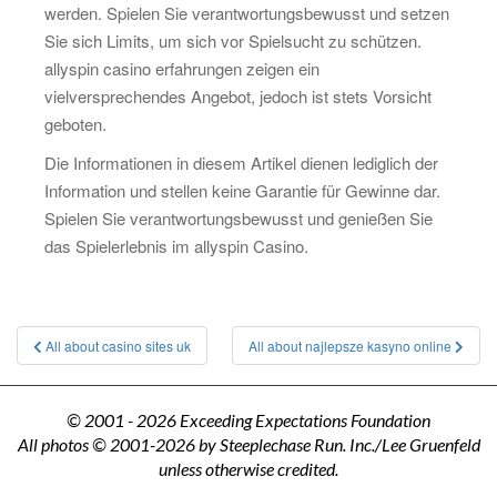
werden. Spielen Sie verantwortungsbewusst und setzen
Sie sich Limits, um sich vor Spielsucht zu schützen.
allyspin casino erfahrungen zeigen ein
vielversprechendes Angebot, jedoch ist stets Vorsicht
geboten.
Die Informationen in diesem Artikel dienen lediglich der
Information und stellen keine Garantie für Gewinne dar.
Spielen Sie verantwortungsbewusst und genießen Sie
das Spielerlebnis im allyspin Casino.
Post
All about casino sites uk
All about najlepsze kasyno online
navigation
© 2001 - 2026 Exceeding Expectations Foundation
All photos © 2001-2026 by Steeplechase Run. Inc./Lee Gruenfeld
unless otherwise credited.