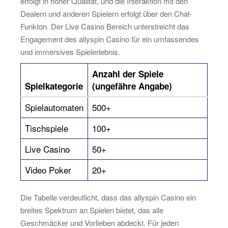
erfolgt in hoher Qualität, und die Interaktion mit den
Dealern und anderen Spielern erfolgt über den Chat-
Funkton. Der Live Casino Bereich unterstreicht das
Engagement des allyspin Casino für ein umfassendes
und immersives Spielerlebnis.
Anzahl der Spiele
Spielkategorie
(ungefähre Angabe)
Spielautomaten
500+
Tischspiele
100+
Live Casino
50+
Video Poker
20+
Die Tabelle verdeutlicht, dass das allyspin Casino ein
breites Spektrum an Spielen bietet, das alle
Geschmäcker und Vorlieben abdeckt. Für jeden