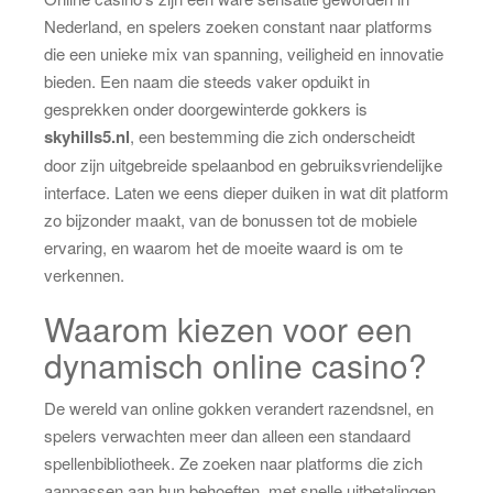
Nederland, en spelers zoeken constant naar platforms
die een unieke mix van spanning, veiligheid en innovatie
bieden. Een naam die steeds vaker opduikt in
gesprekken onder doorgewinterde gokkers is
skyhills5.nl
, een bestemming die zich onderscheidt
door zijn uitgebreide spelaanbod en gebruiksvriendelijke
interface. Laten we eens dieper duiken in wat dit platform
zo bijzonder maakt, van de bonussen tot de mobiele
ervaring, en waarom het de moeite waard is om te
verkennen.
Waarom kiezen voor een
dynamisch online casino?
De wereld van online gokken verandert razendsnel, en
spelers verwachten meer dan alleen een standaard
spellenbibliotheek. Ze zoeken naar platforms die zich
aanpassen aan hun behoeften, met snelle uitbetalingen,