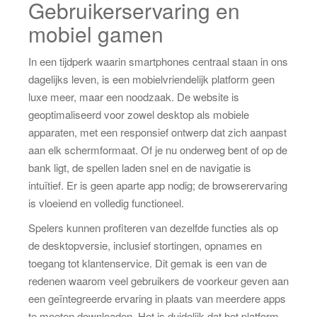
Gebruikerservaring en
mobiel gamen
In een tijdperk waarin smartphones centraal staan in ons
dagelijks leven, is een mobielvriendelijk platform geen
luxe meer, maar een noodzaak. De website is
geoptimaliseerd voor zowel desktop als mobiele
apparaten, met een responsief ontwerp dat zich aanpast
aan elk schermformaat. Of je nu onderweg bent of op de
bank ligt, de spellen laden snel en de navigatie is
intuïtief. Er is geen aparte app nodig; de browserervaring
is vloeiend en volledig functioneel.
Spelers kunnen profiteren van dezelfde functies als op
de desktopversie, inclusief stortingen, opnames en
toegang tot klantenservice. Dit gemak is een van de
redenen waarom veel gebruikers de voorkeur geven aan
een geïntegreerde ervaring in plaats van meerdere apps
te moeten downloaden. Het is duidelijk dat het platform