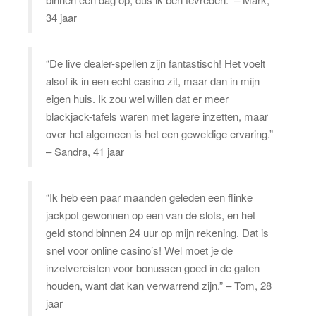
34 jaar
“De live dealer-spellen zijn fantastisch! Het voelt
alsof ik in een echt casino zit, maar dan in mijn
eigen huis. Ik zou wel willen dat er meer
blackjack-tafels waren met lagere inzetten, maar
over het algemeen is het een geweldige ervaring.”
– Sandra, 41 jaar
“Ik heb een paar maanden geleden een flinke
jackpot gewonnen op een van de slots, en het
geld stond binnen 24 uur op mijn rekening. Dat is
snel voor online casino’s! Wel moet je de
inzetvereisten voor bonussen goed in de gaten
houden, want dat kan verwarrend zijn.” – Tom, 28
jaar