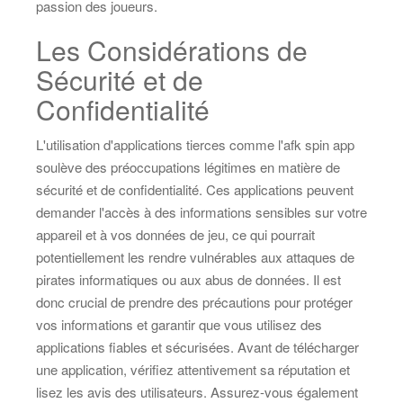
passion des joueurs.
Les Considérations de
Sécurité et de
Confidentialité
L'utilisation d'applications tierces comme l'afk spin app
soulève des préoccupations légitimes en matière de
sécurité et de confidentialité. Ces applications peuvent
demander l'accès à des informations sensibles sur votre
appareil et à vos données de jeu, ce qui pourrait
potentiellement les rendre vulnérables aux attaques de
pirates informatiques ou aux abus de données. Il est
donc crucial de prendre des précautions pour protéger
vos informations et garantir que vous utilisez des
applications fiables et sécurisées. Avant de télécharger
une application, vérifiez attentivement sa réputation et
lisez les avis des utilisateurs. Assurez-vous également