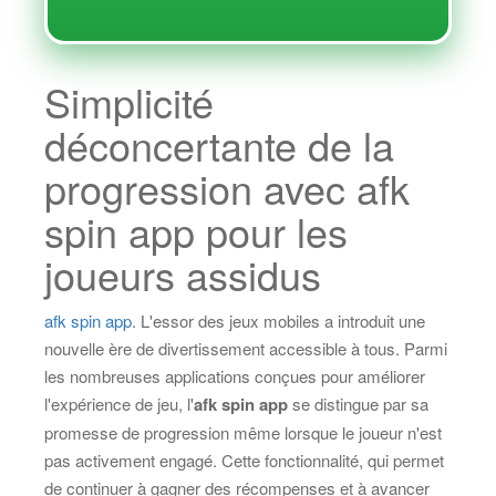
Simplicité
déconcertante de la
progression avec afk
spin app pour les
joueurs assidus
afk spin app
. L'essor des jeux mobiles a introduit une
nouvelle ère de divertissement accessible à tous. Parmi
les nombreuses applications conçues pour améliorer
l'expérience de jeu, l'
afk spin app
se distingue par sa
promesse de progression même lorsque le joueur n'est
pas activement engagé. Cette fonctionnalité, qui permet
de continuer à gagner des récompenses et à avancer