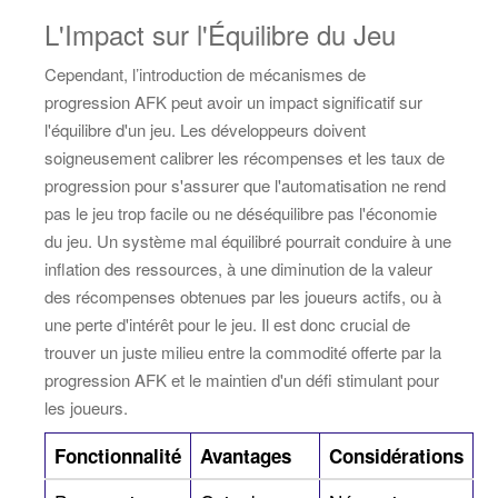
L'Impact sur l'Équilibre du Jeu
Cependant, l’introduction de mécanismes de
progression AFK peut avoir un impact significatif sur
l'équilibre d'un jeu. Les développeurs doivent
soigneusement calibrer les récompenses et les taux de
progression pour s'assurer que l'automatisation ne rend
pas le jeu trop facile ou ne déséquilibre pas l'économie
du jeu. Un système mal équilibré pourrait conduire à une
inflation des ressources, à une diminution de la valeur
des récompenses obtenues par les joueurs actifs, ou à
une perte d'intérêt pour le jeu. Il est donc crucial de
trouver un juste milieu entre la commodité offerte par la
progression AFK et le maintien d'un défi stimulant pour
les joueurs.
Fonctionnalité
Avantages
Considérations