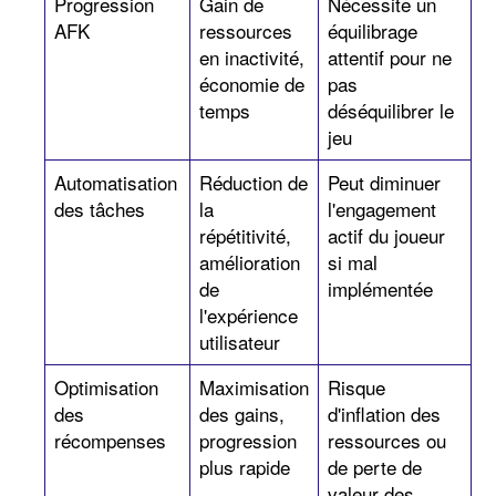
Progression
Gain de
Nécessite un
AFK
ressources
équilibrage
en inactivité,
attentif pour ne
économie de
pas
temps
déséquilibrer le
jeu
Automatisation
Réduction de
Peut diminuer
des tâches
la
l'engagement
répétitivité,
actif du joueur
amélioration
si mal
de
implémentée
l'expérience
utilisateur
Optimisation
Maximisation
Risque
des
des gains,
d'inflation des
récompenses
progression
ressources ou
plus rapide
de perte de
valeur des