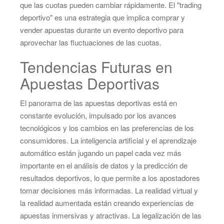
que las cuotas pueden cambiar rápidamente. El "trading
deportivo" es una estrategia que implica comprar y
vender apuestas durante un evento deportivo para
aprovechar las fluctuaciones de las cuotas.
Tendencias Futuras en
Apuestas Deportivas
El panorama de las apuestas deportivas está en
constante evolución, impulsado por los avances
tecnológicos y los cambios en las preferencias de los
consumidores. La inteligencia artificial y el aprendizaje
automático están jugando un papel cada vez más
importante en el análisis de datos y la predicción de
resultados deportivos, lo que permite a los apostadores
tomar decisiones más informadas. La realidad virtual y
la realidad aumentada están creando experiencias de
apuestas inmersivas y atractivas. La legalización de las