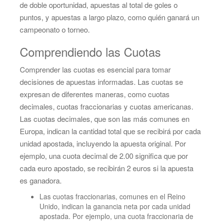
de doble oportunidad, apuestas al total de goles o
puntos, y apuestas a largo plazo, como quién ganará un
campeonato o torneo.
Comprendiendo las Cuotas
Comprender las cuotas es esencial para tomar
decisiones de apuestas informadas. Las cuotas se
expresan de diferentes maneras, como cuotas
decimales, cuotas fraccionarias y cuotas americanas.
Las cuotas decimales, que son las más comunes en
Europa, indican la cantidad total que se recibirá por cada
unidad apostada, incluyendo la apuesta original. Por
ejemplo, una cuota decimal de 2.00 significa que por
cada euro apostado, se recibirán 2 euros si la apuesta
es ganadora.
Las cuotas fraccionarias, comunes en el Reino
Unido, indican la ganancia neta por cada unidad
apostada. Por ejemplo, una cuota fraccionaria de