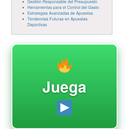
Gestión Responsable del Presupuesto
Herramientas para el Control del Gasto
Estrategias Avanzadas de Apuestas
Tendencias Futuras en Apuestas
Deportivas
Juega