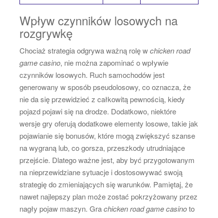
Wpływ czynników losowych na
rozgrywkę
Chociaż strategia odgrywa ważną rolę w
chicken road
game casino
, nie można zapominać o wpływie
czynników losowych. Ruch samochodów jest
generowany w sposób pseudolosowy, co oznacza, że
nie da się przewidzieć z całkowitą pewnością, kiedy
pojazd pojawi się na drodze. Dodatkowo, niektóre
wersje gry oferują dodatkowe elementy losowe, takie jak
pojawianie się bonusów, które mogą zwiększyć szanse
na wygraną lub, co gorsza, przeszkody utrudniające
przejście. Dlatego ważne jest, aby być przygotowanym
na nieprzewidziane sytuacje i dostosowywać swoją
strategię do zmieniających się warunków. Pamiętaj, że
nawet najlepszy plan może zostać pokrzyżowany przez
nagły pojaw maszyn. Gra
chicken road game casino
to