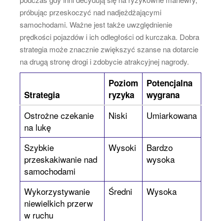
próbując przeskoczyć nad nadjeżdżającymi
samochodami. Ważne jest także uwzględnienie
prędkości pojazdów i ich odległości od kurczaka. Dobra
strategia może znacznie zwiększyć szanse na dotarcie
na drugą stronę drogi i zdobycie atrakcyjnej nagrody.
Poziom
Potencjalna
Strategia
ryzyka
wygrana
Ostrożne czekanie
Niski
Umiarkowana
na lukę
Szybkie
Wysoki
Bardzo
przeskakiwanie nad
wysoka
samochodami
Wykorzystywanie
Średni
Wysoka
niewielkich przerw
w ruchu