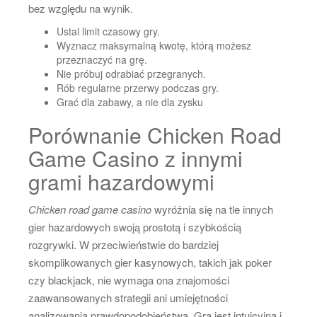
bez względu na wynik.
Ustal limit czasowy gry.
Wyznacz maksymalną kwotę, którą możesz
przeznaczyć na grę.
Nie próbuj odrabiać przegranych.
Rób regularne przerwy podczas gry.
Grać dla zabawy, a nie dla zysku
Porównanie Chicken Road
Game Casino z innymi
grami hazardowymi
Chicken road game casino
wyróżnia się na tle innych
gier hazardowych swoją prostotą i szybkością
rozgrywki. W przeciwieństwie do bardziej
skomplikowanych gier kasynowych, takich jak poker
czy blackjack, nie wymaga ona znajomości
zaawansowanych strategii ani umiejętności
analizowania prawdopodobieństwa. Gra jest intuicyjna i