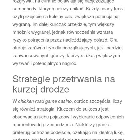
rozgrywki, na ekranie pojawiają się nadjeżdżające
samochody, których należy unikać. Każdy udany krok,
czyli przejście na kolejny pas, zwiększa potencjalną
wygraną. Im dalej kurczak przejdzie, tym większy
mnożnik wygranej, jednak równocześnie wzrasta
ryzyko potrącenia przez nadjeżdżający pojazd. Gra
oferuje zarówno tryb dla początkujących, jak i bardziej
zaawansowanych graczy, którzy szukają większych
wyzwań i potencjalnych nagród.
Strategie przetrwania na
kurzej drodze
W
chicken road game casino
, oprócz szczęścia, liczy
się również strategia. Kluczem do sukcesu jest
obserwacja ruchu pojazdów i wybieranie odpowiednich
momentów do przechodzenia. Niektórzy gracze
preferują ostrożne podejście, czekając na idealną lukę,
podczas gdy inni decydują się na ryzykowne manewry,