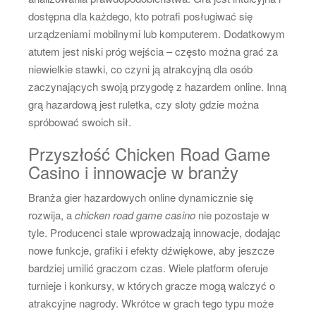
dostępna dla każdego, kto potrafi posługiwać się
urządzeniami mobilnymi lub komputerem. Dodatkowym
atutem jest niski próg wejścia – często można grać za
niewielkie stawki, co czyni ją atrakcyjną dla osób
zaczynających swoją przygodę z hazardem online. Inną
grą hazardową jest ruletka, czy sloty gdzie można
spróbować swoich sił.
Przyszłość Chicken Road Game
Casino i innowacje w branży
Branża gier hazardowych online dynamicznie się
rozwija, a
chicken road game casino
nie pozostaje w
tyle. Producenci stale wprowadzają innowacje, dodając
nowe funkcje, grafiki i efekty dźwiękowe, aby jeszcze
bardziej umilić graczom czas. Wiele platform oferuje
turnieje i konkursy, w których gracze mogą walczyć o
atrakcyjne nagrody. Wkrótce w grach tego typu może