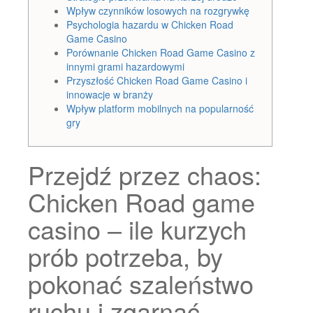
Wpływ czynników losowych na rozgrywkę
Psychologia hazardu w Chicken Road
Game Casino
Porównanie Chicken Road Game Casino z
innymi grami hazardowymi
Przyszłość Chicken Road Game Casino i
innowacje w branży
Wpływ platform mobilnych na popularność
gry
Przejdź przez chaos:
Chicken Road game
casino – ile kurzych
prób potrzeba, by
pokonać szaleństwo
ruchu i zgarnąć