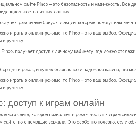
циальном сайте Pinco – это безопасность и надежность. Все д
нфиденциальность личных данных.
доступны различные бонусы и акции, которые помогут вам начат
жно играть в онлайн-режиме, то Pinco – это ваш выбор. Офици
ы и рулетку.
 Pinco, получает доступ к личному кабинету, где можно отслежи
ор для игроков, ищущих безопасное и надежное казино, где мож
жно играть в онлайн-режиме, то Pinco – это ваш выбор. Офици
ы и рулетку.
о: доступ к играм онлайн
ального сайта, которое позволяет игрокам доступ к играм онлайн
м сайте, но с помощью зеркала. Это особенно полезно, если о