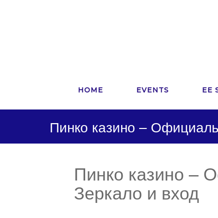
S
k
i
p
t
o
m
a
i
HOME
EVENTS
EE 
n
c
o
n
Пинко казино – Официальн
t
e
n
t
Пинко казино – О
Зеркало и вход