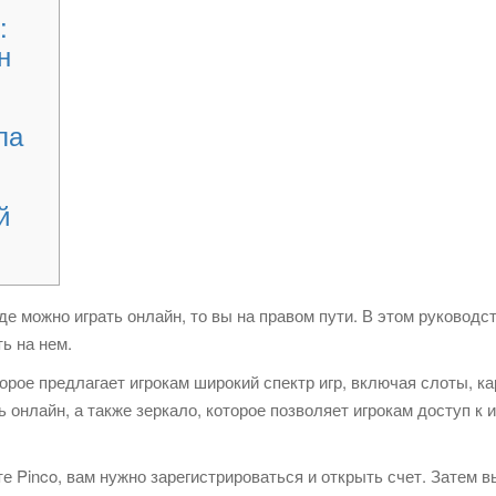
:
н
ла
й
е можно играть онлайн, то вы на правом пути. В этом руководс
ть на нем.
торое предлагает игрокам широкий спектр игр, включая слоты, ка
 онлайн, а также зеркало, которое позволяет игрокам доступ к
е Pinco, вам нужно зарегистрироваться и открыть счет. Затем в