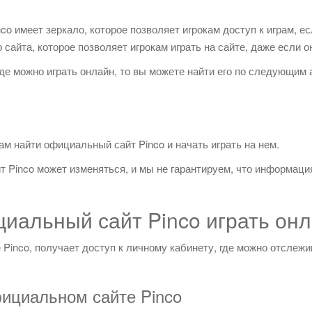
co имеет зеркало, которое позволяет игрокам доступ к играм, 
 сайта, которое позволяет игрокам играть на сайте, даже если о
де можно играть онлайн, то вы можете найти его по следующим 
ам найти официальный сайт Pinco и начать играть на нем.
 Pinco может изменяться, и мы не гарантируем, что информация
иальный сайт Pinco играть он
 Pinco, получает доступ к личному кабинету, где можно отслежи
ициальном сайте Pinco