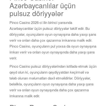
Azərbaycanlılar üçün
pulsuz döriyyələr
Pinco Casino 2026-ci ilin birinci yarısında
Azərbaycanlılar üçün pulsuz döriyyələr təklif edir. Bu
döriyyələr, oyunçuların oyun oynayışına daha yaxşı şans
verir və onları daha çox qazanma imkanına malik edir.
Pinco Casino, oyunçuların pul yoxsa da oyun oynayışına
imkan verir və onları oyun oynayışında daha yaxşı şans
verir.
Pinco Casino pulsuz döriyyələrindən istifadə etmək üçün
qeyd olun ki, oyunçuların qeydiyyatdan keçirməli və
tələb olunan məlumatları daxil etməlidirlər. Döriyyələr,
beləliklə, oyunçuların oyun oynayışına daha yaxşı şans
verir və onları oyun oynayışında daha çox qazanma
imkanına malik edir.