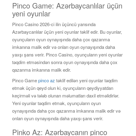
Pinco Game: Azərbaycanlılar üçün
yeni oyunlar
Pinco Casino 2026-ci ilin üçüncü yarısında
Azərbaycanlılar üçün yeni oyunlar təklif edir. Bu oyunlar,
oyunçuların oyun oynayışında daha çox qazanma
imkanına malik edir və onları oyun oynayışında daha
yaxşı şans verir. Pinco Casino, oyunçuların yeni oyunlar
təqdim etməsindən sonra oyun oynayışında daha çox
qazanma imkanına malik edir.
Pinco Game
pinco az
təklif edilən yeni oyunlar təqdim
etmək üçün qeyd olun ki, oyunçuların qeydiyyatdan
keçirməli və tələb olunan məlumatları daxil etməlidirlər.
Yeni oyunlar təqdim etmək, oyunçuların oyun
oynayışında daha çox qazanma imkanına malik edir və
onları oyun oynayışında daha yaxşı şans verir.
Pinko Az: Azərbaycanın pinco