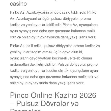
casino
Pinko Az, Azərbaycanın pinco casino təklif edir. Pinko
Az, Azərbaycanlılar üçün pulsuz döriyyələr, promo
kodlar və yeni oyunlar təklif edir. Pinko Az, oyunçuların
oyun oynayışında daha çox qazanma imkanına malik
edir və onları oyun oynayışında daha yaxşı şans verir.
Pinko Az təklif edilən pulsuz döriyyələr, promo kodlar və
yeni oyunlar təqdim etmək üçün qeyd olun ki,
oyunçuların qeydiyyatdan keçirməli və tələb olunan
məlumatları daxil etməlidirlər. Pulsuz döriyyələr, promo
kodlar və yeni oyunlar təqdim etmək, oyunçuların oyun
oynayışında daha çox qazanma imkanına malik edir və
onları oyun oynayışında daha yaxşı şans verir.
Pinco Online Kazino 2026
– Pulsuz Dövrələr və