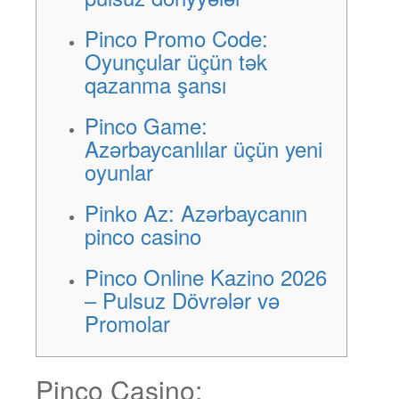
Pinco Promo Code:
Oyunçular üçün tək
qazanma şansı
Pinco Game:
Azərbaycanlılar üçün yeni
oyunlar
Pinko Az: Azərbaycanın
pinco casino
Pinco Online Kazino 2026
– Pulsuz Dövrələr və
Promolar
Pinco Casino: