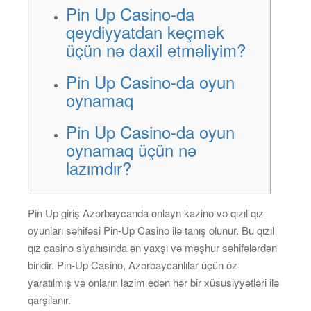
Pin Up Casino-da
qeydiyyatdan keçmək
üçün nə daxil etməliyim?
Pin Up Casino-da oyun
oynamaq
Pin Up Casino-da oyun
oynamaq üçün nə
lazımdır?
Pin Up giriş Azərbaycanda onlayn kazino və qızıl qız
oyunları səhifəsi Pin-Up Casino ilə tanış olunur. Bu qızıl
qız casino siyahısında ən yaxşı və məşhur səhifələrdən
biridir. Pin-Up Casino, Azərbaycanlılar üçün öz
yaratılmış və onların lazim edən hər bir xüsusiyyətləri ilə
qarşılanır.