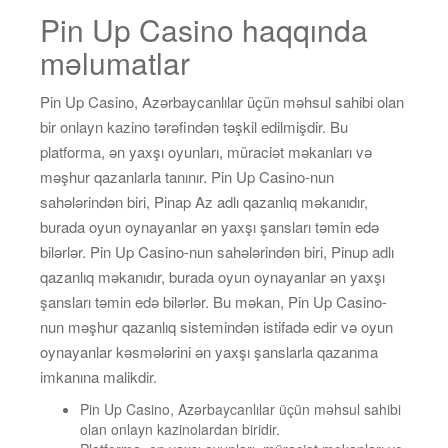
Pin Up Casino haqqında
məlumatlar
Pin Up Casino, Azərbaycanlılar üçün məhsul sahibi olan
bir onlayn kazino tərəfindən təşkil edilmişdir. Bu
platforma, ən yaxşı oyunları, müraciət məkanları və
məşhur qazanlarla tanınır. Pin Up Casino-nun
sahələrindən biri, Pinap Az adlı qazanlıq məkanıdır,
burada oyun oynayanlar ən yaxşı şansları təmin edə
bilərlər. Pin Up Casino-nun sahələrindən biri, Pinup adlı
qazanlıq məkanıdır, burada oyun oynayanlar ən yaxşı
şansları təmin edə bilərlər. Bu məkan, Pin Up Casino-
nun məşhur qazanlıq sistemindən istifadə edir və oyun
oynayanlar kəsmələrini ən yaxşı şanslarla qazanma
imkanına malikdir.
Pin Up Casino, Azərbaycanlılar üçün məhsul sahibi
olan onlayn kazinolardan biridir.