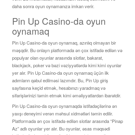
daha sonra oyun oynamanıza imkan verir.
Pin Up Casino-da oyun
oynamaq
Pin Up Casino-da oyun oynamaq, azınlıq olmayan bir
məşqdir. Bu onlayn platformada ən çox istifadə edilən və
populyar olan oyunlar arasında slotlar, bakarat,
blackjack, poker və bəzi vəziyyətlərdə kimi kimi oyunlar
yer alır. Pin Up Casino-da oyun oynamaq üçün ilk
adımların qəbul edilməsi lazımdır. Bu, Pin Up giriş
sayfasına keçid etmək, hesabınızı yaradmaq və
sifarişlərinizi təmin etmək kimi əməliyyatlardan ibarətdir.
Pin Up Casino-da oyun oynamaqda istifadəçilərinə ən
yaxşı deneyimi verən məhsul xidmətləri təmin edilir.
Platformada ən çox istifadə edilən slotlar arasında “Pinap
Az” adlı oyunlar yer alır. Bu oyunlar, əsas məqsədi