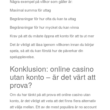
Några exempel på villkor som gäller är:
Maximal summa för uttag
Begränsningar för hur ofta du kan ta uttag
Begränsningar för hur mycket du kan vinna
Krav på att du måste öppna ett konto för att ta ut mer
Det är viktigt att läsa igenom villkoren innan du börjar
spela, så att du kan förstå hur de påverkar din
spelupplevelse.
Konklusion: online casino
utan konto – är det värt att
prova?
Om du har tänkt på att prova ett online casino utan
konto, är det viktigt att veta att det finns flera alternativ
att välja mellan. Ett av de mest populära är no account