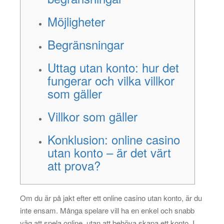
Möjligheter
Begränsningar
Uttag utan konto: hur det
fungerar och vilka villkor
som gäller
Villkor som gäller
Konklusion: online casino
utan konto – är det värt
att prova?
Om du är på jakt efter ett online casino utan konto, är du
inte ensam. Många spelare vill ha en enkel och snabb
väg att spela online, utan att behöva skapa ett konto. I