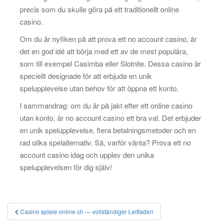
precis som du skulle göra på ett traditionellt online
casino.
Om du är nyfiken på att prova ett no account casino, är
det en god idé att börja med ett av de mest populära,
som till exempel Casimba eller Slotnite. Dessa casino är
speciellt designade för att erbjuda en unik
spelupplevelse utan behov för att öppna ett konto.
I sammandrag: om du är på jakt efter ett online casino
utan konto, är no account casino ett bra val. Det erbjuder
en unik spelupplevelse, flera betalningsmetoder och en
rad olika spelalternativ. Så, varför vänta? Prova ett no
account casino idag och upplev den unika
spelupplevelsen för dig själv!
Post
Casino spiele online ch — vollständiger Leitfaden