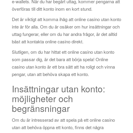
e-wallets. När du har begärt uttag, kommer pengarna att
överföras till ditt konto inom en kort stund.
Det är viktigt att komma ihåg att online casino utan konto
inte är för alla. Om du är osäker om hur insättningar och
uttag fungerar, eller om du har andra frågor, är det alltid
bäst att kontakta online casino direkt.
Slutligen, om du har hittat ett online casino utan konto
som passar dig, är det bara att börja spela! Online
casino utan konto är ett bra sätt att ha roligt och vinna
pengar, utan att behöva skapa ett konto.
Insättningar utan konto:
möjligheter och
begränsningar
Om du är intresserad av att spela på ett online casino
utan att behöva öppna ett konto, finns det några