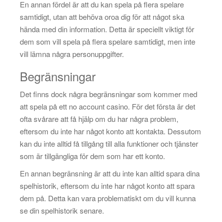
En annan fördel är att du kan spela på flera spelare
samtidigt, utan att behöva oroa dig för att något ska
hända med din information. Detta är speciellt viktigt för
dem som vill spela på flera spelare samtidigt, men inte
vill lämna några personuppgifter.
Begränsningar
Det finns dock några begränsningar som kommer med
att spela på ett no account casino. För det första är det
ofta svårare att få hjälp om du har några problem,
eftersom du inte har något konto att kontakta. Dessutom
kan du inte alltid få tillgång till alla funktioner och tjänster
som är tillgängliga för dem som har ett konto.
En annan begränsning är att du inte kan alltid spara dina
spelhistorik, eftersom du inte har något konto att spara
dem på. Detta kan vara problematiskt om du vill kunna
se din spelhistorik senare.