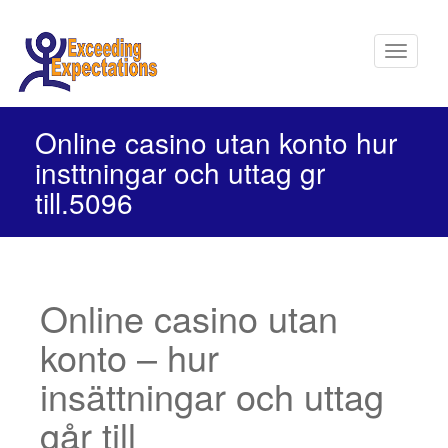
S
k
Toggle 
i
p
t
o
Online casino utan konto hur
m
insttningar och uttag gr
a
i
till.5096
n
c
o
n
t
Online casino utan
e
n
konto – hur
t
insättningar och uttag
går till