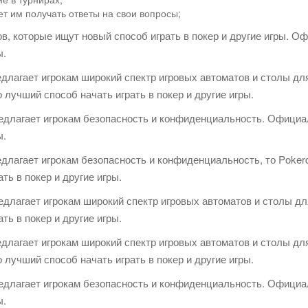
ет им получать ответы на свои вопросы;
ов, которые ищут новый способ играть в покер и другие игры. 
ы.
длагает игрокам широкий спектр игровых автоматов и столы для
лучший способ начать играть в покер и другие игры.
предлагает игрокам безопасность и конфиденциальность. Офици
ы.
едлагает игрокам безопасность и конфиденциальность, то Poke
ть в покер и другие игры.
редлагает игрокам широкий спектр игровых автоматов и столы д
ть в покер и другие игры.
длагает игрокам широкий спектр игровых автоматов и столы для
лучший способ начать играть в покер и другие игры.
предлагает игрокам безопасность и конфиденциальность. Офици
ы.