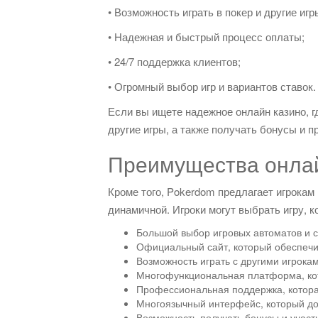
• Возможность играть в покер и другие игр
• Надежная и быстрый процесс оплаты;
• 24/7 поддержка клиентов;
• Огромный выбор игр и вариантов ставок.
Если вы ищете надежное онлайн казино, гд
другие игры, а также получать бонусы и 
Преимущества онлай
Кроме того, Pokerdom предлагает игрокам 
динамичной. Игроки могут выбрать игру, к
Большой выбор игровых автоматов и с
Официальный сайт, который обеспечи
Возможность играть с другими игрокам
Многофункциональная платформа, кот
Профессиональная поддержка, котора
Многоязычный интерфейс, который дос
Возможность получать бонусы и участи