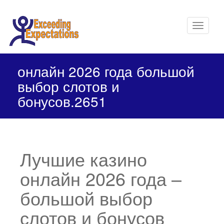
S
k
Toggle 
i
p
t
o
онлайн 2026 года большой
m
выбор слотов и
a
i
бонусов.2651
n
c
o
n
t
Лучшие казино
e
n
онлайн 2026 года –
t
большой выбор
слотов и бонусов