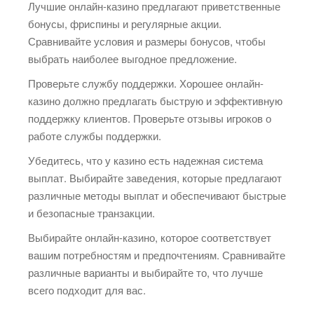
Лучшие онлайн-казино предлагают приветственные
бонусы, фриспины и регулярные акции.
Сравнивайте условия и размеры бонусов, чтобы
выбрать наиболее выгодное предложение.
Проверьте службу поддержки. Хорошее онлайн-
казино должно предлагать быструю и эффективную
поддержку клиентов. Проверьте отзывы игроков о
работе службы поддержки.
Убедитесь, что у казино есть надежная система
выплат. Выбирайте заведения, которые предлагают
различные методы выплат и обеспечивают быстрые
и безопасные транзакции.
Выбирайте онлайн-казино, которое соответствует
вашим потребностям и предпочтениям. Сравнивайте
различные варианты и выбирайте то, что лучше
всего подходит для вас.