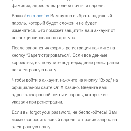
фамилия, адрес электронной почты и пароль.
Важно!
on-x casino
Вам нужно выбрать надежный
пароль, который будет сложен и не будет
изменяться. Это поможет защитить ваш аккаунт от
несанкционированного доступа.
После заполнения формы регистрации нажмите на
кнопку “Зарегистрироваться”. Если все данные
корректны, вы получите подтверждение регистрации
на электронную почту.
Чтобы войти в аккаунт, нажмите на кнопку “Вход” на
официальном сайте On X Казино. Введите ваш
адрес электронной почты и пароль, которые вы
указали при регистрации.
Если вы forgot your password, не беспокойтесь! Вам
можно запросить новый пароль, отправив запрос на
электронную почту.