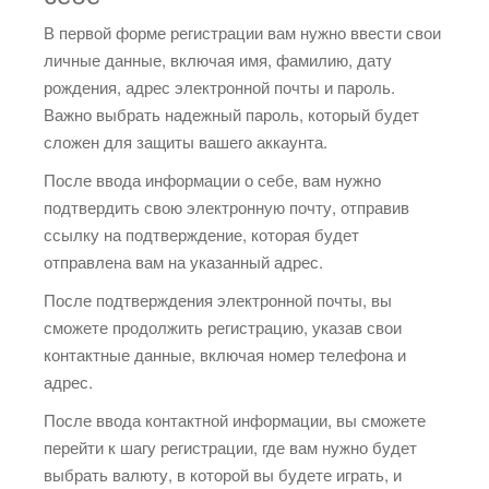
В первой форме регистрации вам нужно ввести свои
личные данные, включая имя, фамилию, дату
рождения, адрес электронной почты и пароль.
Важно выбрать надежный пароль, который будет
сложен для защиты вашего аккаунта.
После ввода информации о себе, вам нужно
подтвердить свою электронную почту, отправив
ссылку на подтверждение, которая будет
отправлена вам на указанный адрес.
После подтверждения электронной почты, вы
сможете продолжить регистрацию, указав свои
контактные данные, включая номер телефона и
адрес.
После ввода контактной информации, вы сможете
перейти к шагу регистрации, где вам нужно будет
выбрать валюту, в которой вы будете играть, и