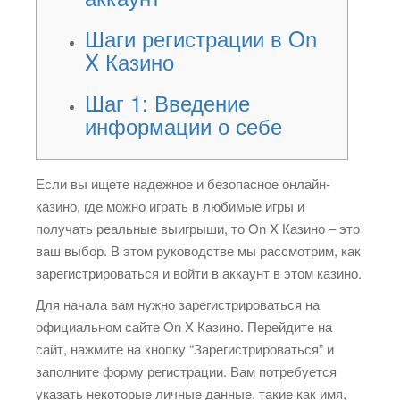
Шаги регистрации в On
X Казино
Шаг 1: Введение
информации о себе
Если вы ищете надежное и безопасное онлайн-
казино, где можно играть в любимые игры и
получать реальные выигрыши, то On X Казино – это
ваш выбор. В этом руководстве мы рассмотрим, как
зарегистрироваться и войти в аккаунт в этом казино.
Для начала вам нужно зарегистрироваться на
официальном сайте On X Казино. Перейдите на
сайт, нажмите на кнопку “Зарегистрироваться” и
заполните форму регистрации. Вам потребуется
указать некоторые личные данные, такие как имя,