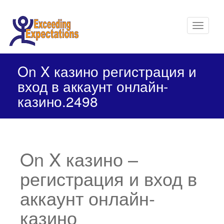
S
k
Toggle 
i
p
t
o
On X казино регистрация и
m
вход в аккаунт онлайн-
a
i
казино.2498
n
c
o
n
t
On X казино –
e
n
регистрация и вход в
t
аккаунт онлайн-
казино