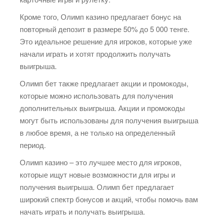
Кроме того, Олимп казино предлагает бонус на
повторный депозит в размере 50% до 5 000 тенге.
Это идеальное решение для игроков, которые уже
начали играть и хотят продолжить получать
выигрыша.
Олимп бет также предлагает акции и промокоды,
которые можно использовать для получения
дополнительных выигрыша. Акции и промокоды
могут быть использованы для получения выигрыша
в любое время, а не только на определенный
период.
Олимп казино – это лучшее место для игроков,
которые ищут новые возможности для игры и
получения выигрыша. Олимп бет предлагает
широкий спектр бонусов и акций, чтобы помочь вам
начать играть и получать выигрыша.