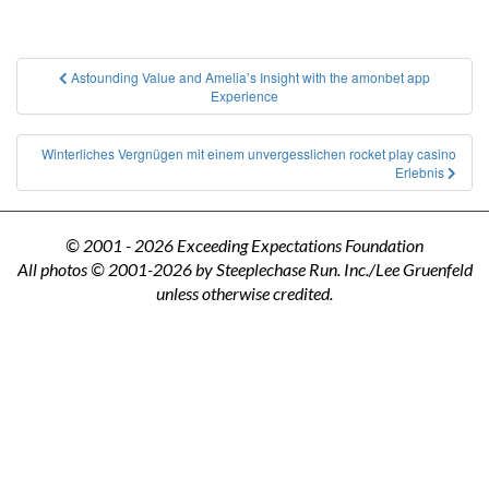
Post
Astounding Value and Amelia’s Insight with the amonbet app
Experience
navigation
Winterliches Vergnügen mit einem unvergesslichen rocket play casino
Erlebnis
© 2001 - 2026 Exceeding Expectations Foundation
All photos © 2001-2026 by Steeplechase Run. Inc./Lee Gruenfeld
unless otherwise credited.