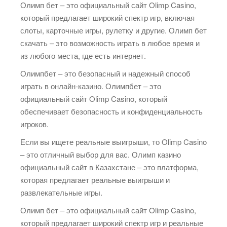
Олимп бет – это официальный сайт Olimp Casino,
который предлагает широкий спектр игр, включая
слоты, карточные игры, рулетку и другие. Олимп бет
скачать – это возможность играть в любое время и
из любого места, где есть интернет.
Олимпбет – это безопасный и надежный способ
играть в онлайн-казино. Олимпбет – это
официальный сайт Olimp Casino, который
обеспечивает безопасность и конфиденциальность
игроков.
Если вы ищете реальные выигрыши, то Olimp Casino
– это отличный выбор для вас. Олимп казино
официальный сайт в Казахстане – это платформа,
которая предлагает реальные выигрыши и
развлекательные игры.
Олимп бет – это официальный сайт Olimp Casino,
который предлагает широкий спектр игр и реальные