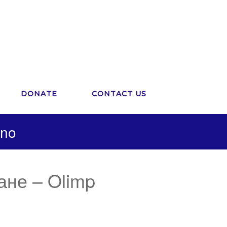
DONATE
CONTACT US
ino
ане – Olimp