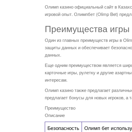
Олимп казино официальный сайт в Казахст
игровой опыт. Олимпбет (Olimp Bet) пред
Преимущества игры 
Один из главных преимуществ игры в Olim
защиты данных и обеспечивает безопаснос
данных.
Еще одним преимуществом является широки
карточные игры, рулетку и другие азартны
интересам.
Олимп казино также предлагает различные
предлагает бонусы для новых игроков, а 
Преимущество
Описание
Безопасность
Олимп бет использу