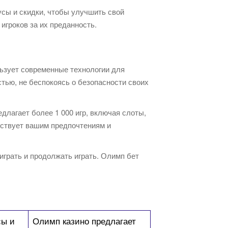
усы и скидки, чтобы улучшить свой
игроков за их преданность.
льзует современные технологии для
стью, не беспокоясь о безопасности своих
длагает более 1 000 игр, включая слоты,
етствует вашим предпочтениям и
играть и продолжать играть. Олимп бет
сы и
Олимп казино предлагает