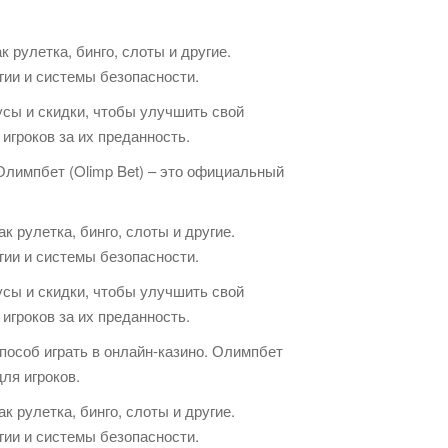
 рулетка, бинго, слоты и другие.
гии и системы безопасности.
усы и скидки, чтобы улучшить свой
игроков за их преданность.
 Олимпбет (Olimp Bet) – это официальный
к рулетка, бинго, слоты и другие.
гии и системы безопасности.
усы и скидки, чтобы улучшить свой
игроков за их преданность.
пособ играть в онлайн-казино. Олимпбет
для игроков.
к рулетка, бинго, слоты и другие.
гии и системы безопасности.