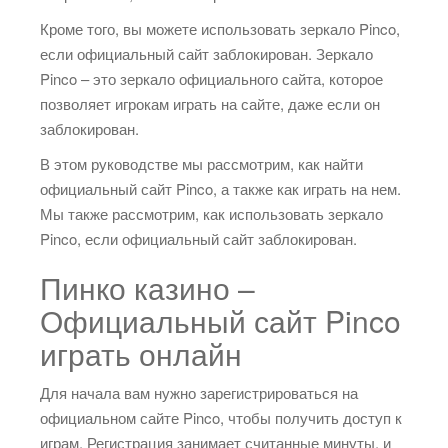
Кроме того, вы можете использовать зеркало Pinco,
если официальный сайт заблокирован. Зеркало
Pinco – это зеркало официального сайта, которое
позволяет игрокам играть на сайте, даже если он
заблокирован.
В этом руководстве мы рассмотрим, как найти
официальный сайт Pinco, а также как играть на нем.
Мы также рассмотрим, как использовать зеркало
Pinco, если официальный сайт заблокирован.
Пинко казино –
Официальный сайт Pinco
играть онлайн
Для начала вам нужно зарегистрироваться на
официальном сайте Pinco, чтобы получить доступ к
играм. Регистрация занимает считанные минуты, и