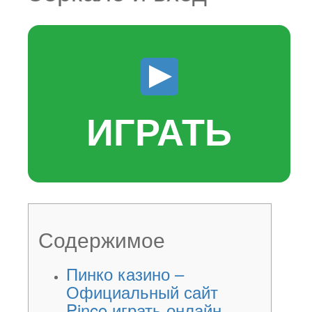
ИГРАТЬ
Содержимое
Пинко казино –
Официальный сайт
Pinco играть онлайн