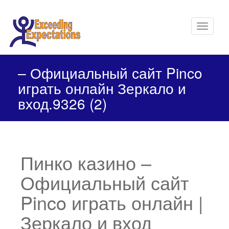
S
k
Toggle 
i
p
t
o
– Официальный сайт Pinco
m
играть онлайн Зеркало и
a
i
вход.9326 (2)
n
c
o
n
t
Пинко казино –
e
n
Официальный сайт
t
Pinco играть онлайн |
Зеркало и вход