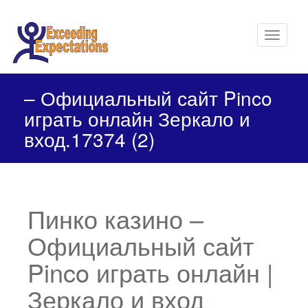
S
k
Toggle 
i
p
t
o
– Официальный сайт Pinco
m
играть онлайн Зеркало и
a
i
вход.17374 (2)
n
c
o
n
t
Пинко казино –
e
n
Официальный сайт
t
Pinco играть онлайн |
Зеркало и вход