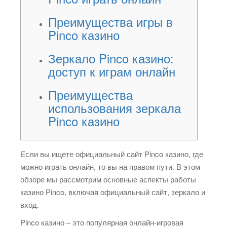
Преимущества игры в
Pinco казино
Зеркало Pinco казино:
доступ к играм онлайн
Преимущества
использования зеркала
Pinco казино
Если вы ищете официальный сайт Pinco казино, где
можно играть онлайн, то вы на правом пути. В этом
обзоре мы рассмотрим основные аспекты работы
казино Pinco, включая официальный сайт, зеркало и
вход.
Pinco казино – это популярная онлайн-игровая