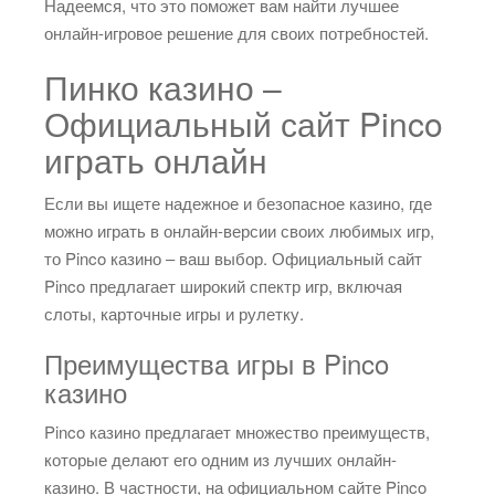
Надеемся, что это поможет вам найти лучшее
онлайн-игровое решение для своих потребностей.
Пинко казино –
Официальный сайт Pinco
играть онлайн
Если вы ищете надежное и безопасное казино, где
можно играть в онлайн-версии своих любимых игр,
то Pinco казино – ваш выбор. Официальный сайт
Pinco предлагает широкий спектр игр, включая
слоты, карточные игры и рулетку.
Преимущества игры в Pinco
казино
Pinco казино предлагает множество преимуществ,
которые делают его одним из лучших онлайн-
казино. В частности, на официальном сайте Pinco