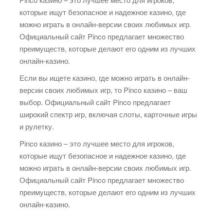
которые ищут безопасное и надежное казино, где
можно играть в онлайн-версии своих любимых игр.
Официальный сайт Pinco предлагает множество
преимуществ, которые делают его одним из лучших
онлайн-казино.
Если вы ищете казино, где можно играть в онлайн-
версии своих любимых игр, то Pinco казино – ваш
выбор. Официальный сайт Pinco предлагает
широкий спектр игр, включая слоты, карточные игры
и рулетку.
Pinco казино – это лучшее место для игроков,
которые ищут безопасное и надежное казино, где
можно играть в онлайн-версии своих любимых игр.
Официальный сайт Pinco предлагает множество
преимуществ, которые делают его одним из лучших
онлайн-казино.