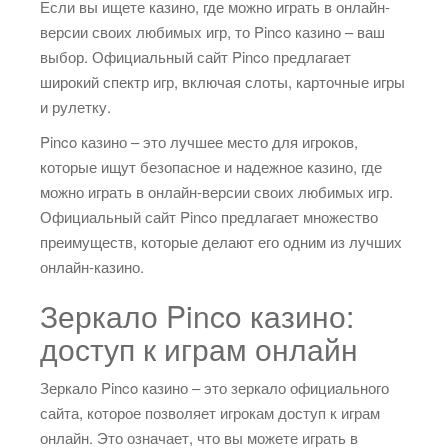
Если вы ищете казино, где можно играть в онлайн-
версии своих любимых игр, то Pinco казино – ваш
выбор. Официальный сайт Pinco предлагает
широкий спектр игр, включая слоты, карточные игры
и рулетку.
Pinco казино – это лучшее место для игроков,
которые ищут безопасное и надежное казино, где
можно играть в онлайн-версии своих любимых игр.
Официальный сайт Pinco предлагает множество
преимуществ, которые делают его одним из лучших
онлайн-казино.
Зеркало Pinco казино:
доступ к играм онлайн
Зеркало Pinco казино – это зеркало официального
сайта, которое позволяет игрокам доступ к играм
онлайн. Это означает, что вы можете играть в