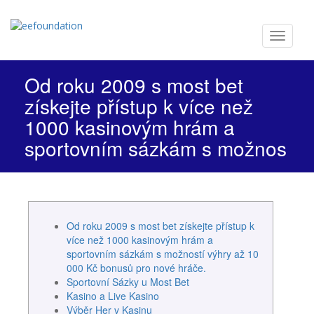
S
k
Toggle 
i
p
t
Od roku 2009 s most bet
o
získejte přístup k více než
m
a
1000 kasinovým hrám a
i
sportovním sázkám s možnos
n
c
o
n
t
e
Od roku 2009 s most bet získejte přístup k
n
více než 1000 kasinovým hrám a
t
sportovním sázkám s možností výhry až 10
000 Kč bonusů pro nové hráče.
Sportovní Sázky u Most Bet
Kasino a Live Kasino
Výběr Her v Kasinu