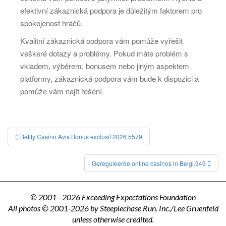
efektivní zákaznická podpora je důležitým faktorem pro
spokojenost hráčů.
Kvalitní zákaznická podpora vám pomůže vyřešit
veškeré dotazy a problémy. Pokud máte problém s
vkladem, výběrem, bonusem nebo jiným aspektem
platformy, zákaznická podpora vám bude k dispozici a
pomůže vám najít řešení.
Post
Betify Casino Avis Bonus exclusif 2026.5579
navigation
Gereguleerde online casinos in Belgi.949
© 2001 - 2026 Exceeding Expectations Foundation
All photos © 2001-2026 by Steeplechase Run. Inc./Lee Gruenfeld
unless otherwise credited.