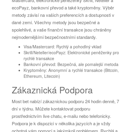
Mastercard, elektronické peněženky Skrill, Neteller a
ecoPayz, bankovní převod a také kryptoměny. Výběr
metody závisí na vašich preferencích a dostupnosti v
dané zemi. Všechny metody jsou bezpečné a
spolehlivé, a vaše finanční transakce jsou chráněny
nejmodernějšími bezpečnostními standardy.
Visa/Mastercard: Rychlý a pohodlný vklad
Skrill/Neteller/ecoPayz: Elektronické peněženky pro
rychlé transakce
Bankovní převod: Bezpečná, ale pomalejší metoda
Kryptoměny: Anonymní a rychlé transakce (Bitcoin,
Ethereum, Litecoin)
Zákaznická Podpora
Most bet nabízí zákaznickou podporu 24 hodin denně, 7
dní v týdnu. Můžete kontaktovat podporu
prostřednictvím live chatu, e-mailu nebo telefonicky.
Podpora je k dispozici v několika jazycích a je vždy
ochotná vám pomoci s jakýmkoli problémem. Rychlá a