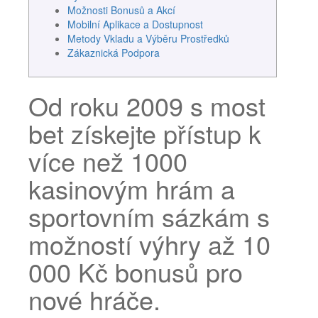
Možnosti Bonusů a Akcí
Mobilní Aplikace a Dostupnost
Metody Vkladu a Výběru Prostředků
Zákaznická Podpora
Od roku 2009 s most
bet získejte přístup k
více než 1000
kasinovým hrám a
sportovním sázkám s
možností výhry až 10
000 Kč bonusů pro
nové hráče.