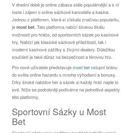
V dnešní době je online zábava stále populárnější a s ní
roste i zájem o online sázkové kanceláře a kasina.
Jednou z platforem, která si získala značnou popularitu,
je
most bet
. Tato platforma nabízí širokou škálu
možností pro hráče, od sportovních sázek po kasinové
hry. Nabízí jak klasické sázkové příležitosti, tak i
moderní kasinové zážitky s živými dealery. Důležitou
součástí je také důraz na bezpečnost a férovou hru.
Pro nové uživatele představuje
most bet
vstupní bránu
do světa online hazardu s mnoha výhodami a bonusy.
Díky široké nabídce her a sázek si každý hráč najde to
své. Níže se podrobněji podíváme na jednotlivé aspekty
této platformy.
Sportovní Sázky u Most
Bet
Sportovní sázky jsou nedílnou součástí nabídky most