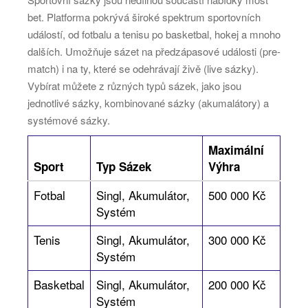
bet. Platforma pokrývá široké spektrum sportovních
událostí, od fotbalu a tenisu po basketbal, hokej a mnoho
dalších. Umožňuje sázet na předzápasové události (pre-
match) i na ty, které se odehrávají živě (live sázky).
Vybírat můžete z různých typů sázek, jako jsou
jednotlivé sázky, kombinované sázky (akumalátory) a
systémové sázky.
Maximální
Sport
Typ Sázek
Výhra
Fotbal
Singl, Akumulátor,
500 000 Kč
Systém
Tenis
Singl, Akumulátor,
300 000 Kč
Systém
Basketbal
Singl, Akumulátor,
200 000 Kč
Systém