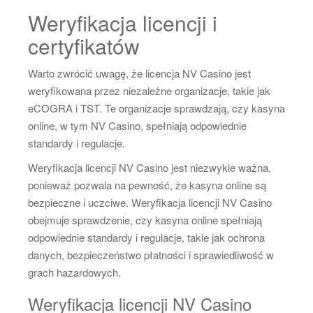
Weryfikacja licencji i
certyfikatów
Warto zwrócić uwagę, że licencja NV Casino jest
weryfikowana przez niezależne organizacje, takie jak
eCOGRA i TST. Te organizacje sprawdzają, czy kasyna
online, w tym NV Casino, spełniają odpowiednie
standardy i regulacje.
Weryfikacja licencji NV Casino jest niezwykle ważna,
ponieważ pozwala na pewność, że kasyna online są
bezpieczne i uczciwe. Weryfikacja licencji NV Casino
obejmuje sprawdzenie, czy kasyna online spełniają
odpowiednie standardy i regulacje, takie jak ochrona
danych, bezpieczeństwo płatności i sprawiedliwość w
grach hazardowych.
Weryfikacja licencji NV Casino