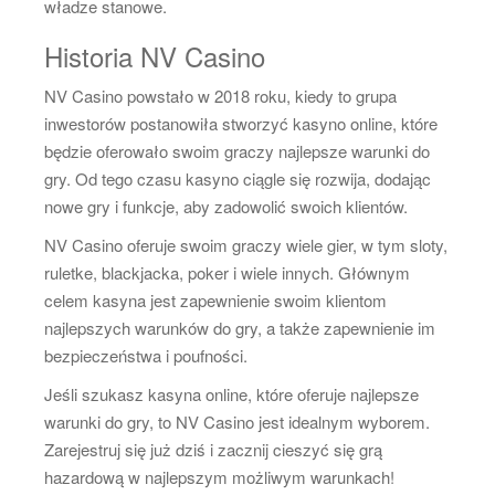
władze stanowe.
Historia NV Casino
NV Casino powstało w 2018 roku, kiedy to grupa
inwestorów postanowiła stworzyć kasyno online, które
będzie oferowało swoim graczy najlepsze warunki do
gry. Od tego czasu kasyno ciągle się rozwija, dodając
nowe gry i funkcje, aby zadowolić swoich klientów.
NV Casino oferuje swoim graczy wiele gier, w tym sloty,
ruletke, blackjacka, poker i wiele innych. Głównym
celem kasyna jest zapewnienie swoim klientom
najlepszych warunków do gry, a także zapewnienie im
bezpieczeństwa i poufności.
Jeśli szukasz kasyna online, które oferuje najlepsze
warunki do gry, to NV Casino jest idealnym wyborem.
Zarejestruj się już dziś i zacznij cieszyć się grą
hazardową w najlepszym możliwym warunkach!