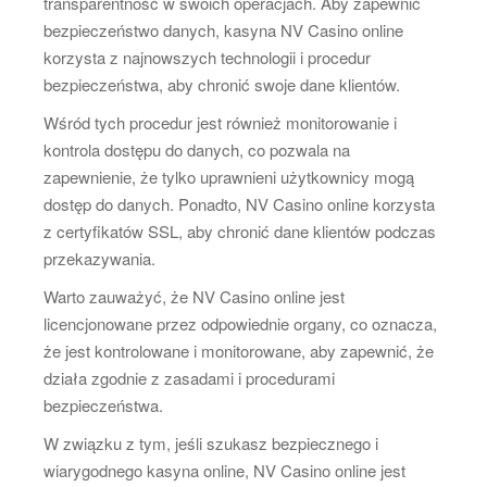
transparentność w swoich operacjach. Aby zapewnić
bezpieczeństwo danych, kasyna NV Casino online
korzysta z najnowszych technologii i procedur
bezpieczeństwa, aby chronić swoje dane klientów.
Wśród tych procedur jest również monitorowanie i
kontrola dostępu do danych, co pozwala na
zapewnienie, że tylko uprawnieni użytkownicy mogą
dostęp do danych. Ponadto, NV Casino online korzysta
z certyfikatów SSL, aby chronić dane klientów podczas
przekazywania.
Warto zauważyć, że NV Casino online jest
licencjonowane przez odpowiednie organy, co oznacza,
że jest kontrolowane i monitorowane, aby zapewnić, że
działa zgodnie z zasadami i procedurami
bezpieczeństwa.
W związku z tym, jeśli szukasz bezpiecznego i
wiarygodnego kasyna online, NV Casino online jest