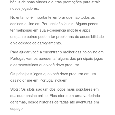
bônus de boas-vindas e outras promoções para atrair
novos jogadores.
No entanto, é importante lembrar que não todos os
casinos online em Portugal são iguais. Alguns podem
ter melhorias em sua experiência mobile e apps,
enquanto outros podem ter problemas de acessibilidade
e velocidade de carregamento.
Para ajudar você a encontrar o melhor casino online em
Portugal, vamos apresentar alguns dos principais jogos
e características que você deve procurar.
Os principais jogos que você deve procurar em um
casino online em Portugal incluem:
Slots: Os slots são um dos jogos mais populares em
qualquer casino online. Eles oferecem uma variedade
de temas, desde histórias de fadas até aventuras em
espaço.