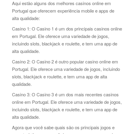
Aqui estão alguns dos melhores casinos online em
Portugal que oferecem experiência mobile e apps de
alta qualidade:
Casino 1: O Casino 1 é um dos principais casinos online
em Portugal. Ele oferece uma variedade de jogos,
incluindo slots, blackjack e roulette, e tem uma app de
alta qualidade.
Casino 2: O Casino 2 é outro popular casino online em
Portugal. Ele oferece uma variedade de jogos, incluindo
slots, blackjack e roulette, e tem uma app de alta
qualidade.
Casino 3: O Casino 3 é um dos mais recentes casinos
online em Portugal. Ele oferece uma variedade de jogos,
incluindo slots, blackjack e roulette, e tem uma app de
alta qualidade.
Agora que você sabe quais são os principais jogos e