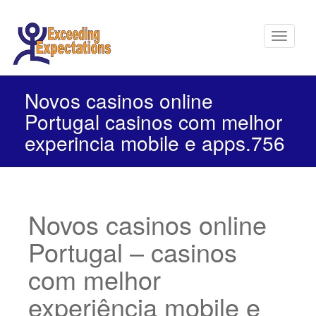
S
k
Toggle 
i
p
t
o
Novos casinos online
m
Portugal casinos com melhor
a
i
experincia mobile e apps.756
n
c
o
n
t
Novos casinos online
e
n
Portugal – casinos
t
com melhor
experiência mobile e