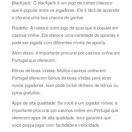
Blackjack: O blackjack é um jogo de cartas clássico
que é popular entre os jogadores. Ele é fácil de aprender
e oferece uma boa chance de ganhar.
Roulette: A roleta é outro jogo de azar que é popular em
casinos online. Ela oferece uma variedade de apostas e
pode ser jogada com diferentes níveis de aposta.
Além disso, é importante procurar por casinos online em
Portugal que oferecem:
Bônus de boas-vindas: Muitos casinos online em
Portugal oferecem bônus de boas-vindas para atrair
novos jogadores. Isso pode incluir dinheiro de bônus ou
spins gratuitos.
Apps de alta qualidade: Se você é um jogador móvel, é
importante procurar por casinos online em Portugal que
oferecem apps de alta qualidade. Isso garantirá que
você possa jogar com facilidade e velocidade.