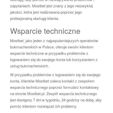
zapytaniach. Mostbet jest znany z jego niezwykłej
jakości, która jest realizowana poprzez jego
profesjonalną obsługę klienta.
Wsparcie techniczne
Mostbet, jako jeden z najpopularniejszych operatorów
bukmacherskich w Polsce, oferuje swoim klientom
wsparcie techniczne w przypadku problemów z
logowaniem się do swojego konta lub korzystaniem z
usług bukmacherskich.
W przypadku problemów z logowaniem się do swojego
konta, klientów Mostbet zaleca kontakt z zespołem
wsparcia technicznego poprzez formularz kontaktowy
na stronie Mostbet.pl. Zespół wsparcia technicznego
jest dostępny 7 dni w tygodniu, 24 godziny na dobę, aby
pomóc klientom rozwiązać ich problemy.