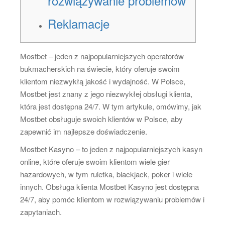
rozwiązywanie problemów
Reklamacje
Mostbet – jeden z najpopularniejszych operatorów
bukmacherskich na świecie, który oferuje swoim
klientom niezwykłą jakość i wydajność. W Polsce,
Mostbet jest znany z jego niezwykłej obsługi klienta,
która jest dostępna 24/7. W tym artykule, omówimy, jak
Mostbet obsługuje swoich klientów w Polsce, aby
zapewnić im najlepsze doświadczenie.
Mostbet Kasyno – to jeden z najpopularniejszych kasyn
online, które oferuje swoim klientom wiele gier
hazardowych, w tym ruletka, blackjack, poker i wiele
innych. Obsługa klienta Mostbet Kasyno jest dostępna
24/7, aby pomóc klientom w rozwiązywaniu problemów i
zapytaniach.