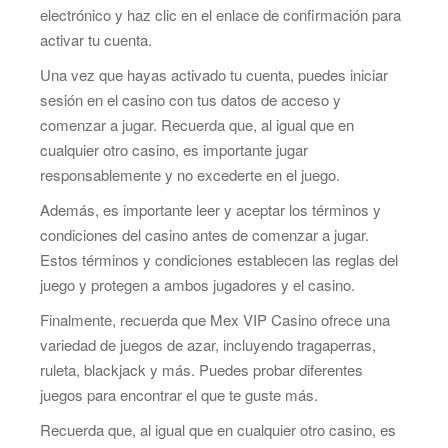
electrónico y haz clic en el enlace de confirmación para
activar tu cuenta.
Una vez que hayas activado tu cuenta, puedes iniciar
sesión en el casino con tus datos de acceso y
comenzar a jugar. Recuerda que, al igual que en
cualquier otro casino, es importante jugar
responsablemente y no excederte en el juego.
Además, es importante leer y aceptar los términos y
condiciones del casino antes de comenzar a jugar.
Estos términos y condiciones establecen las reglas del
juego y protegen a ambos jugadores y el casino.
Finalmente, recuerda que Mex VIP Casino ofrece una
variedad de juegos de azar, incluyendo tragaperras,
ruleta, blackjack y más. Puedes probar diferentes
juegos para encontrar el que te guste más.
Recuerda que, al igual que en cualquier otro casino, es