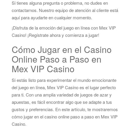
Si tienes alguna pregunta o problema, no dudes en
contactarnos. Nuestro equipo de atención al cliente está
aquí para ayudarte en cualquier momento.
¡Disfruta de la emoción del juego en línea con Mex VIP
Casino! ¡Regístrate ahora y comienza a jugar!
Cómo Jugar en el Casino
Online Paso a Paso en
Mex VIP Casino
Si estás listo para experimentar el mundo emocionante
del juego en línea, Mex VIP Casino es el lugar perfecto
para ti. Con una amplia variedad de juegos de azar y
apuestas, es fácil encontrar algo que se adapte a tus
gustos y preferencias. En este artículo, te mostraremos
cómo jugar en el casino online paso a paso en Mex VIP
Casino.