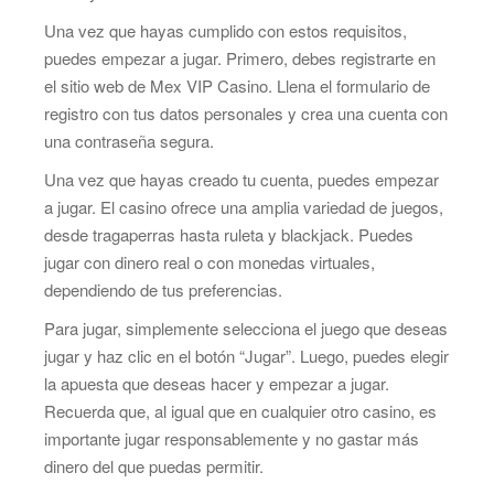
Una vez que hayas cumplido con estos requisitos,
puedes empezar a jugar. Primero, debes registrarte en
el sitio web de Mex VIP Casino. Llena el formulario de
registro con tus datos personales y crea una cuenta con
una contraseña segura.
Una vez que hayas creado tu cuenta, puedes empezar
a jugar. El casino ofrece una amplia variedad de juegos,
desde tragaperras hasta ruleta y blackjack. Puedes
jugar con dinero real o con monedas virtuales,
dependiendo de tus preferencias.
Para jugar, simplemente selecciona el juego que deseas
jugar y haz clic en el botón “Jugar”. Luego, puedes elegir
la apuesta que deseas hacer y empezar a jugar.
Recuerda que, al igual que en cualquier otro casino, es
importante jugar responsablemente y no gastar más
dinero del que puedas permitir.