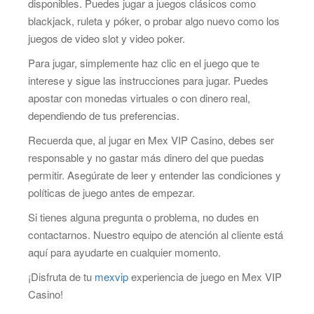
disponibles. Puedes jugar a juegos clásicos como
blackjack, ruleta y póker, o probar algo nuevo como los
juegos de video slot y video poker.
Para jugar, simplemente haz clic en el juego que te
interese y sigue las instrucciones para jugar. Puedes
apostar con monedas virtuales o con dinero real,
dependiendo de tus preferencias.
Recuerda que, al jugar en Mex VIP Casino, debes ser
responsable y no gastar más dinero del que puedas
permitir. Asegúrate de leer y entender las condiciones y
políticas de juego antes de empezar.
Si tienes alguna pregunta o problema, no dudes en
contactarnos. Nuestro equipo de atención al cliente está
aquí para ayudarte en cualquier momento.
¡Disfruta de tu
mexvip
experiencia de juego en Mex VIP
Casino!