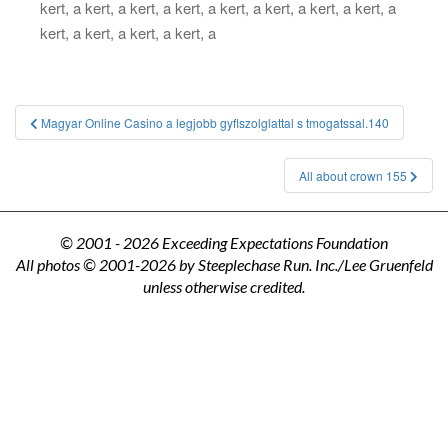
kert, a kert, a kert, a kert, a kert, a kert, a kert, a kert, a
kert, a kert, a kert, a kert, a
Post
Magyar Online Casino a legjobb gyflszolglattal s tmogatssal.140
navigation
All about crown 155
© 2001 - 2026 Exceeding Expectations Foundation
All photos © 2001-2026 by Steeplechase Run. Inc./Lee Gruenfeld
unless otherwise credited.