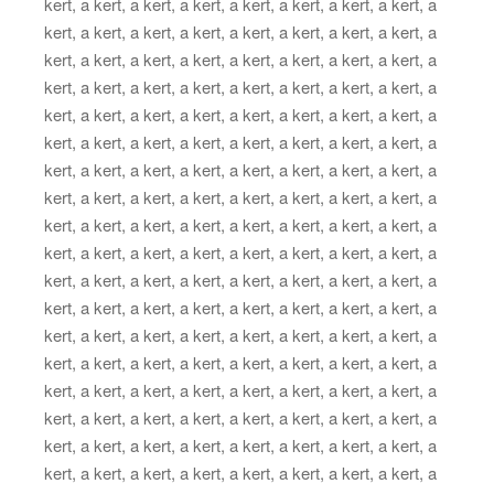
kert, a kert, a kert, a kert, a kert, a kert, a kert, a kert, a
kert, a kert, a kert, a kert, a kert, a kert, a kert, a kert, a
kert, a kert, a kert, a kert, a kert, a kert, a kert, a kert, a
kert, a kert, a kert, a kert, a kert, a kert, a kert, a kert, a
kert, a kert, a kert, a kert, a kert, a kert, a kert, a kert, a
kert, a kert, a kert, a kert, a kert, a kert, a kert, a kert, a
kert, a kert, a kert, a kert, a kert, a kert, a kert, a kert, a
kert, a kert, a kert, a kert, a kert, a kert, a kert, a kert, a
kert, a kert, a kert, a kert, a kert, a kert, a kert, a kert, a
kert, a kert, a kert, a kert, a kert, a kert, a kert, a kert, a
kert, a kert, a kert, a kert, a kert, a kert, a kert, a kert, a
kert, a kert, a kert, a kert, a kert, a kert, a kert, a kert, a
kert, a kert, a kert, a kert, a kert, a kert, a kert, a kert, a
kert, a kert, a kert, a kert, a kert, a kert, a kert, a kert, a
kert, a kert, a kert, a kert, a kert, a kert, a kert, a kert, a
kert, a kert, a kert, a kert, a kert, a kert, a kert, a kert, a
kert, a kert, a kert, a kert, a kert, a kert, a kert, a kert, a
kert, a kert, a kert, a kert, a kert, a kert, a kert, a kert, a