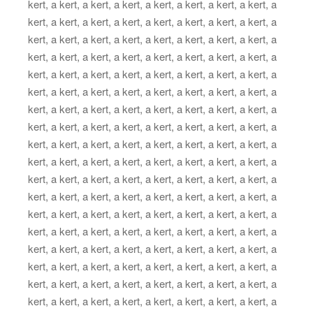
kert, a kert, a kert, a kert, a kert, a kert, a kert, a kert, a
kert, a kert, a kert, a kert, a kert, a kert, a kert, a kert, a
kert, a kert, a kert, a kert, a kert, a kert, a kert, a kert, a
kert, a kert, a kert, a kert, a kert, a kert, a kert, a kert, a
kert, a kert, a kert, a kert, a kert, a kert, a kert, a kert, a
kert, a kert, a kert, a kert, a kert, a kert, a kert, a kert, a
kert, a kert, a kert, a kert, a kert, a kert, a kert, a kert, a
kert, a kert, a kert, a kert, a kert, a kert, a kert, a kert, a
kert, a kert, a kert, a kert, a kert, a kert, a kert, a kert, a
kert, a kert, a kert, a kert, a kert, a kert, a kert, a kert, a
kert, a kert, a kert, a kert, a kert, a kert, a kert, a kert, a
kert, a kert, a kert, a kert, a kert, a kert, a kert, a kert, a
kert, a kert, a kert, a kert, a kert, a kert, a kert, a kert, a
kert, a kert, a kert, a kert, a kert, a kert, a kert, a kert, a
kert, a kert, a kert, a kert, a kert, a kert, a kert, a kert, a
kert, a kert, a kert, a kert, a kert, a kert, a kert, a kert, a
kert, a kert, a kert, a kert, a kert, a kert, a kert, a kert, a
kert, a kert, a kert, a kert, a kert, a kert, a kert, a kert, a