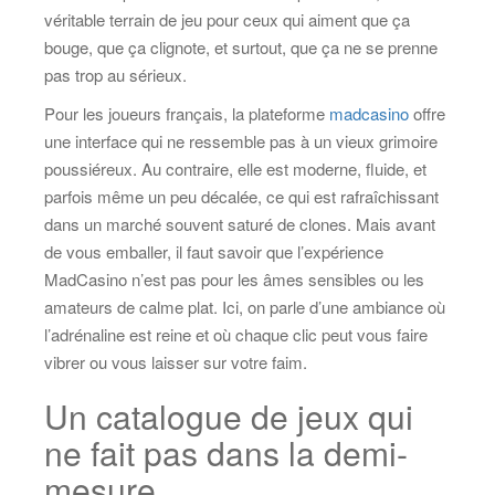
véritable terrain de jeu pour ceux qui aiment que ça
bouge, que ça clignote, et surtout, que ça ne se prenne
pas trop au sérieux.
Pour les joueurs français, la plateforme
madcasino
offre
une interface qui ne ressemble pas à un vieux grimoire
poussiéreux. Au contraire, elle est moderne, fluide, et
parfois même un peu décalée, ce qui est rafraîchissant
dans un marché souvent saturé de clones. Mais avant
de vous emballer, il faut savoir que l’expérience
MadCasino n’est pas pour les âmes sensibles ou les
amateurs de calme plat. Ici, on parle d’une ambiance où
l’adrénaline est reine et où chaque clic peut vous faire
vibrer ou vous laisser sur votre faim.
Un catalogue de jeux qui
ne fait pas dans la demi-
mesure