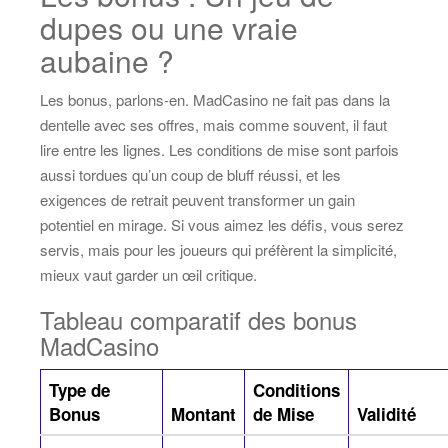
dupes ou une vraie
aubaine ?
Les bonus, parlons-en. MadCasino ne fait pas dans la
dentelle avec ses offres, mais comme souvent, il faut
lire entre les lignes. Les conditions de mise sont parfois
aussi tordues qu’un coup de bluff réussi, et les
exigences de retrait peuvent transformer un gain
potentiel en mirage. Si vous aimez les défis, vous serez
servis, mais pour les joueurs qui préfèrent la simplicité,
mieux vaut garder un œil critique.
Tableau comparatif des bonus
MadCasino
Type de
Conditions
Bonus
Montant
de Mise
Validité