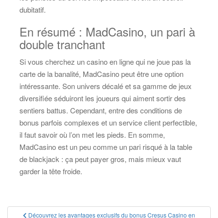
dubitatif.
En résumé : MadCasino, un pari à
double tranchant
Si vous cherchez un casino en ligne qui ne joue pas la
carte de la banalité, MadCasino peut être une option
intéressante. Son univers décalé et sa gamme de jeux
diversifiée séduiront les joueurs qui aiment sortir des
sentiers battus. Cependant, entre des conditions de
bonus parfois complexes et un service client perfectible,
il faut savoir où l’on met les pieds. En somme,
MadCasino est un peu comme un pari risqué à la table
de blackjack : ça peut payer gros, mais mieux vaut
garder la tête froide.
Post
Découvrez les avantages exclusifs du bonus Cresus Casino en