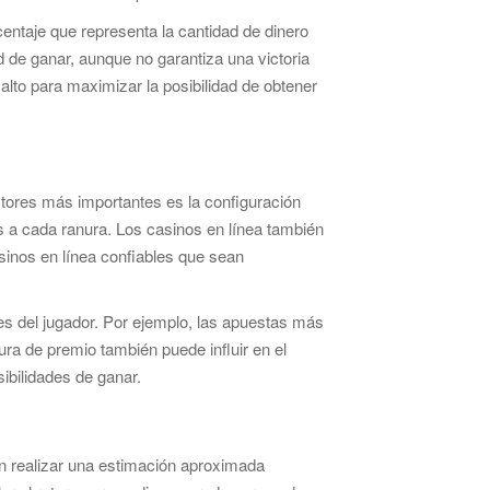
entaje que representa la cantidad de dinero
 de ganar, aunque no garantiza una victoria
alto para maximizar la posibilidad de obtener
ctores más importantes es la configuración
os a cada ranura. Los casinos en línea también
casinos en línea confiables que sean
es del jugador. Por ejemplo, las apuestas más
ra de premio también puede influir en el
bilidades de ganar.
en realizar una estimación aproximada