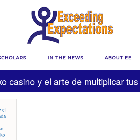
SCHOLARS
IN THE NEWS
ABOUT EE
o casino y el arte de multiplicar tu
 el
ada
ko
nko