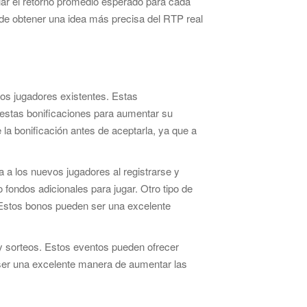
ular el retorno promedio esperado para cada
ede obtener una idea más precisa del RTP real
os jugadores existentes. Estas
r estas bonificaciones para aumentar su
 la bonificación antes de aceptarla, ya que a
 a los nuevos jugadores al registrarse y
 fondos adicionales para jugar. Otro tipo de
. Estos bonos pueden ser una excelente
 sorteos. Estos eventos pueden ofrecer
e ser una excelente manera de aumentar las