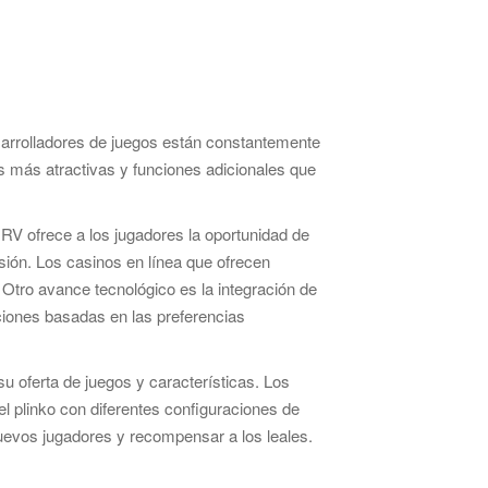
esarrolladores de juegos están constantemente
s más atractivas y funciones adicionales que
 RV ofrece a los jugadores la oportunidad de
sión. Los casinos en línea que ofrecen
 Otro avance tecnológico es la integración de
daciones basadas en las preferencias
u oferta de juegos y características. Los
l plinko con diferentes configuraciones de
uevos jugadores y recompensar a los leales.