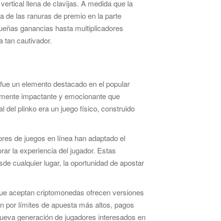
ertical llena de clavijas. A medida que la
a de las ranuras de premio en la parte
equeñas ganancias hasta multiplicadores
 tan cautivador.
 fue un elemento destacado en el popular
ualmente impactante y emocionante que
l del plinko era un juego físico, construido
dores de juegos en línea han adaptado el
rar la experiencia del jugador. Estas
esde cualquier lugar, la oportunidad de apostar
 que aceptan criptomonedas ofrecen versiones
 por límites de apuesta más altos, pagos
nueva generación de jugadores interesados en