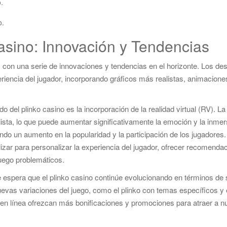
.
o.
Casino: Innovación y Tendencias
r, con una serie de innovaciones y tendencias en el horizonte. Los d
iencia del jugador, incorporando gráficos más realistas, animacione
del plinko casino es la incorporación de la realidad virtual (RV). La
lista, lo que puede aumentar significativamente la emoción y la inmer
do un aumento en la popularidad y la participación de los jugadores.
 utilizar para personalizar la experiencia del jugador, ofrecer recomen
juego problemáticos.
espera que el plinko casino continúe evolucionando en términos de s
vas variaciones del juego, como el plinko con temas específicos y e
en línea ofrezcan más bonificaciones y promociones para atraer a n