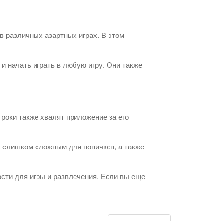
в различных азартных играх. В этом
 и начать играть в любую игру. Они также
гроки также хвалят приложение за его
ь слишком сложным для новичков, а также
ости для игры и развлечения. Если вы еще