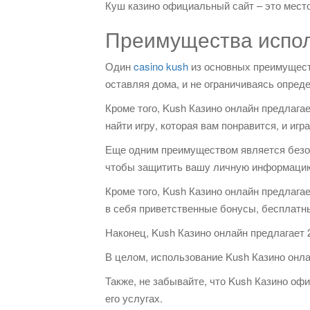
Куш казино официальный сайт – это место,
Преимущества испол
Один
casino kush
из основных преимуществ
оставляя дома, и не ограничиваясь опре
Кроме того, Kush Казино онлайн предлагае
найти игру, которая вам понравится, и игра
Еще одним преимуществом является безоп
чтобы защитить вашу личную информацию 
Кроме того, Kush Казино онлайн предлага
в себя приветственные бонусы, бесплатн
Наконец, Kush Казино онлайн предлагает 
В целом, использование Kush Казино онла
Также, не забывайте, что Kush Казино оф
его услугах.