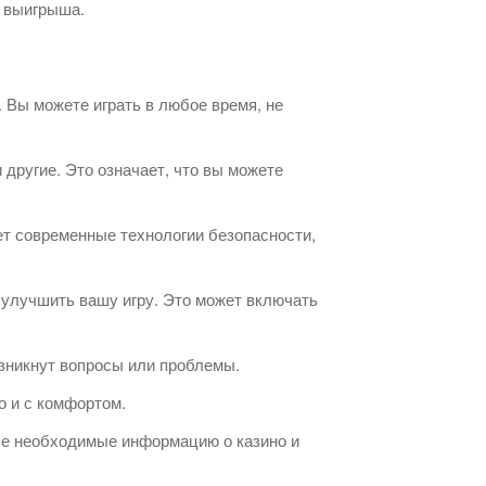
я выигрыша.
 Вы можете играть в любое время, не
 другие. Это означает, что вы можете
т современные технологии безопасности,
и улучшить вашу игру. Это может включать
озникнут вопросы или проблемы.
о и с комфортом.
все необходимые информацию о казино и