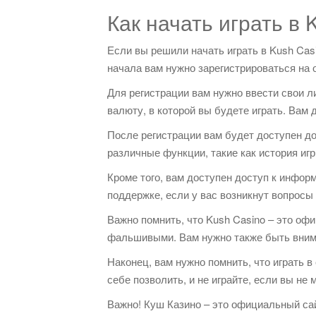
Как начать играть в 
Если вы решили начать играть в Kush Cas
начала вам нужно зарегистрироваться на 
Для регистрации вам нужно ввести свои 
валюту, в которой вы будете играть. Вам
После регистрации вам будет доступен дос
различные функции, такие как история игр
Кроме того, вам доступен доступ к инфор
поддержке, если у вас возникнут вопросы
Важно помнить, что Kush Casino – это оф
фальшивыми. Вам нужно также быть вним
Наконец, вам нужно помнить, что играть в
себе позволить, и не играйте, если вы не 
Важно! Куш Казино – это официальный са