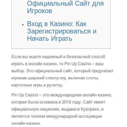
Официальный Сайт для
Игроков
Вход в Казино: Как
Зарегистрироваться и
Начать Играть
Если вы ищете надежный и безопасный способ
играть в онлайн-казино, то Pin Up Casino – ваш
выбор. Это официальный сайт, который предлагает
игрокам широкий спектр игр, включая слоты,
карточные игры и рулетку.
Pin Up Casino – это международная онлайн-казино,
которая была основана в 2016 году. Сайт имеет
официальную лицензию, выдана в Куртрахе, и
является членом международной ассоциации
онлайн-казино.