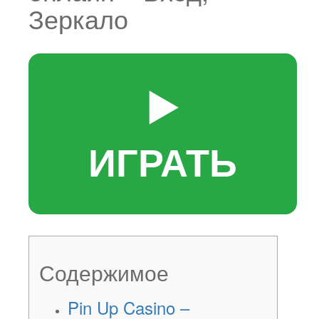
Зеркало
▶️
ИГРАТЬ
Содержимое
Pin Up Casino –