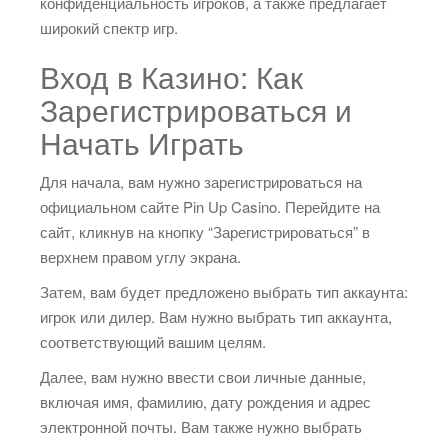
конфиденциальность игроков, а также предлагает
широкий спектр игр.
Вход в Казино: Как
Зарегистрироваться и
Начать Играть
Для начала, вам нужно зарегистрироваться на
официальном сайте Pin Up Casino. Перейдите на
сайт, кликнув на кнопку “Зарегистрироваться” в
верхнем правом углу экрана.
Затем, вам будет предложено выбрать тип аккаунта:
игрок или дилер. Вам нужно выбрать тип аккаунта,
соответствующий вашим целям.
Далее, вам нужно ввести свои личные данные,
включая имя, фамилию, дату рождения и адрес
электронной почты. Вам также нужно выбрать