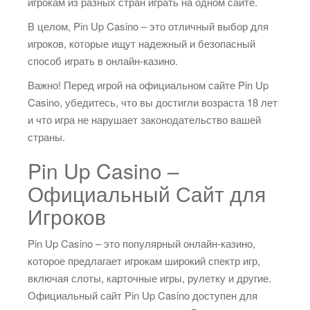
игрокам из разных стран играть на одном сайте.
В целом, Pin Up Casino – это отличный выбор для
игроков, которые ищут надежный и безопасный
способ играть в онлайн-казино.
Важно! Перед игрой на официальном сайте Pin Up
Casino, убедитесь, что вы достигли возраста 18 лет
и что игра не нарушает законодательство вашей
страны.
Pin Up Casino –
Официальный Сайт для
Игроков
Pin Up Casino – это популярный онлайн-казино,
которое предлагает игрокам широкий спектр игр,
включая слоты, карточные игры, рулетку и другие.
Официальный сайт Pin Up Casino доступен для