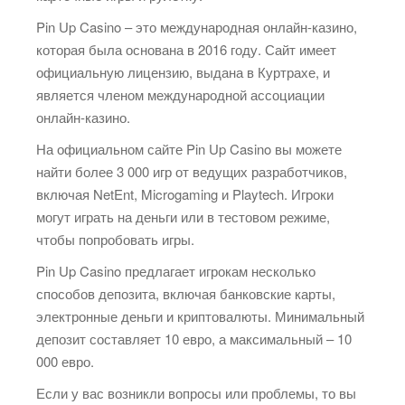
Pin Up Casino – это международная онлайн-казино,
которая была основана в 2016 году. Сайт имеет
официальную лицензию, выдана в Куртрахе, и
является членом международной ассоциации
онлайн-казино.
На официальном сайте Pin Up Casino вы можете
найти более 3 000 игр от ведущих разработчиков,
включая NetEnt, Microgaming и Playtech. Игроки
могут играть на деньги или в тестовом режиме,
чтобы попробовать игры.
Pin Up Casino предлагает игрокам несколько
способов депозита, включая банковские карты,
электронные деньги и криптовалюты. Минимальный
депозит составляет 10 евро, а максимальный – 10
000 евро.
Если у вас возникли вопросы или проблемы, то вы