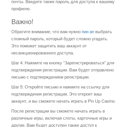
почты. Введите также пароль для доступа к вашему
профилю.
Важно!
Обратите внимание, что вам нужно
пин ап
выбрать
сложный пароль, который будет сложно угадать.
Это поможет защитить ваш аккаунт от
несанкционированного доступа.
Шаг 4: Нажмите на кнопку “Зарегистрироваться” для
подтверждения регистрации. Вам будет отправлено
письмо с подтверждением регистрации.
Шаг 5: Откройте письмо и нажмите на ссылку для
подтверждения регистрации. Это откроет ваш
аккаунт, и вы сможете начать играть в Pin Up Casino.
После регистрации вы сможете начать играть в
различные игры, включая слоты, карточные игры и
другие. Вам будет доступен также доступ к