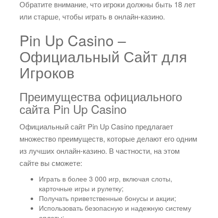
Обратите внимание, что игроки должны быть 18 лет
или старше, чтобы играть в онлайн-казино.
Pin Up Casino –
Официальный Сайт для
Игроков
Преимущества официального
сайта Pin Up Casino
Официальный сайт Pin Up Casino предлагает
множество преимуществ, которые делают его одним
из лучших онлайн-казино. В частности, на этом
сайте вы сможете:
Играть в более 3 000 игр, включая слоты,
карточные игры и рулетку;
Получать приветственные бонусы и акции;
Использовать безопасную и надежную систему
оплаты;