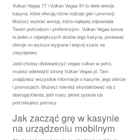
Vulkan Vegas 77 i Vulkan Vegas 91 to dwie wersje
kasyna, które oferują różne rodzaje gier i promocji.
Możesz wybrać wersję, która najlepiej odpowiada
Twoim potrzebom i preferencjom. Vulkan Vegas bonus
to jeden z największych atutów tego kasyna, ponieważ
oferuje on wyższe wygrane i więcej szans na
zwycięstwo.
Jeśli chcesz doświadczyć vegas vulkan w pełni,
musisz odwiedzić stronę Vulkan Vegas pl. Tam
znajdziesz wszystkie informacje o kasynie, jego ofercie
i promocjach. Możesz również skontaktować się z
obsługą klienta, jeśli masz jakieś pytania lub
potrzebujesz pomocy.
Jak zacząć grę w kasynie
na urządzeniu mobilnym