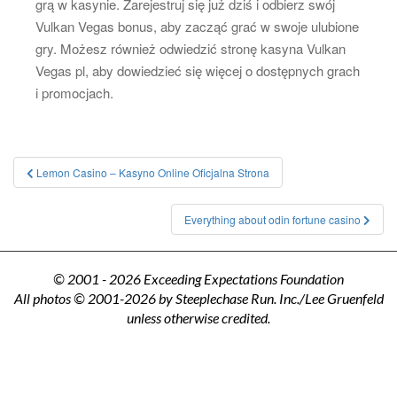
grą w kasynie. Zarejestruj się już dziś i odbierz swój
Vulkan Vegas bonus, aby zacząć grać w swoje ulubione
gry. Możesz również odwiedzić stronę kasyna Vulkan
Vegas pl, aby dowiedzieć się więcej o dostępnych grach
i promocjach.
Post
Lemon Casino – Kasyno Online Oficjalna Strona
navigation
Everything about odin fortune casino
© 2001 - 2026 Exceeding Expectations Foundation
All photos © 2001-2026 by Steeplechase Run. Inc./Lee Gruenfeld
unless otherwise credited.