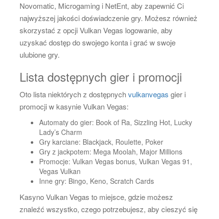
Novomatic, Microgaming i NetEnt, aby zapewnić Ci
najwyższej jakości doświadczenie gry. Możesz również
skorzystać z opcji Vulkan Vegas logowanie, aby
uzyskać dostęp do swojego konta i grać w swoje
ulubione gry.
Lista dostępnych gier i promocji
Oto lista niektórych z dostępnych
vulkanvegas
gier i
promocji w kasynie Vulkan Vegas:
Automaty do gier: Book of Ra, Sizzling Hot, Lucky
Lady’s Charm
Gry karciane: Blackjack, Roulette, Poker
Gry z jackpotem: Mega Moolah, Major Millions
Promocje: Vulkan Vegas bonus, Vulkan Vegas 91,
Vegas Vulkan
Inne gry: Bingo, Keno, Scratch Cards
Kasyno Vulkan Vegas to miejsce, gdzie możesz
znaleźć wszystko, czego potrzebujesz, aby cieszyć się