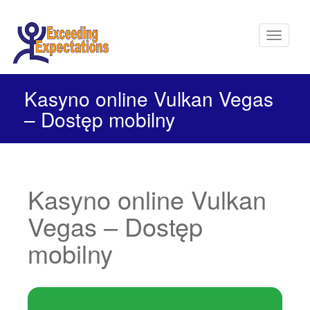
S
k
Toggle 
i
p
t
o
Kasyno online Vulkan Vegas
m
– Dostęp mobilny
a
i
n
c
o
n
Kasyno online Vulkan
t
e
Vegas – Dostęp
n
t
mobilny