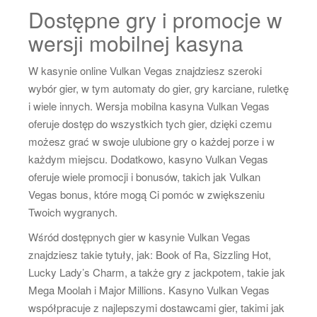
Dostępne gry i promocje w
wersji mobilnej kasyna
W kasynie online Vulkan Vegas znajdziesz szeroki
wybór gier, w tym automaty do gier, gry karciane, ruletkę
i wiele innych. Wersja mobilna kasyna Vulkan Vegas
oferuje dostęp do wszystkich tych gier, dzięki czemu
możesz grać w swoje ulubione gry o każdej porze i w
każdym miejscu. Dodatkowo, kasyno Vulkan Vegas
oferuje wiele promocji i bonusów, takich jak Vulkan
Vegas bonus, które mogą Ci pomóc w zwiększeniu
Twoich wygranych.
Wśród dostępnych gier w kasynie Vulkan Vegas
znajdziesz takie tytuły, jak: Book of Ra, Sizzling Hot,
Lucky Lady’s Charm, a także gry z jackpotem, takie jak
Mega Moolah i Major Millions. Kasyno Vulkan Vegas
współpracuje z najlepszymi dostawcami gier, takimi jak