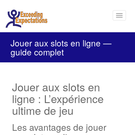
S
k
Toggle 
i
p
t
o
Jouer aux slots en ligne —
m
guide complet
a
i
n
c
o
n
Jouer aux slots en
t
e
ligne : L’expérience
n
t
ultime de jeu
Les avantages de jouer