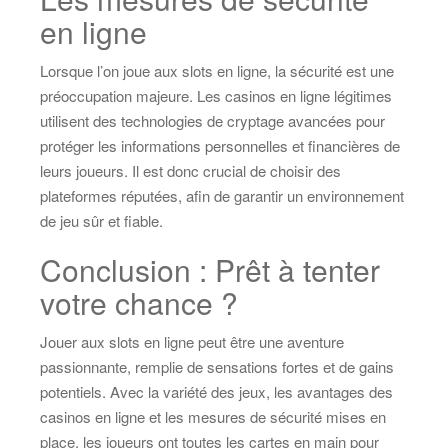
en ligne
Lorsque l’on joue aux slots en ligne, la sécurité est une
préoccupation majeure. Les casinos en ligne légitimes
utilisent des technologies de cryptage avancées pour
protéger les informations personnelles et financières de
leurs joueurs. Il est donc crucial de choisir des
plateformes réputées, afin de garantir un environnement
de jeu sûr et fiable.
Conclusion : Prêt à tenter
votre chance ?
Jouer aux slots en ligne peut être une aventure
passionnante, remplie de sensations fortes et de gains
potentiels. Avec la variété des jeux, les avantages des
casinos en ligne et les mesures de sécurité mises en
place, les joueurs ont toutes les cartes en main pour