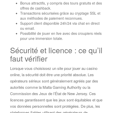
Bonus attractifs, y compris des tours gratuits et des
offres de cashback.
Transactions sécurisées grâce au cryptage SSL et
aux méthodes de paiement reconnues.
Support client disponible 24h/24 via chat en direct
ou email.
Possibilité de jouer en live avec des croupiers réels
pour une immersion totale.
Sécurité et licence : ce qu’il
faut vérifier
Lorsque vous choisissez un site pour jouer au casino
online, la sécurité doit être une priorité absolue. Les
opérateurs sérieux sont généralement agréés par des
autorités comme la Malta Gaming Authority ou la
Commission des Jeux de l’État de New Jersey. Ces
licences garantissent que les jeux sont équitables et que
vos données personnelles sont protégées. De plus, les
plateformes fiables utilisent des générateurs de