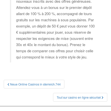
nouveaux inscrits avec des offres généreuses.
Attendez-vous à un bonus sur le premier dépôt
allant de 100 % à 200 %, accompagné de tours
gratuits sur les machines à sous populaires. Par
exemple, un dépôt de 50 € peut vous donner 100
€ supplémentaires pour jouer, sous réserve de
respecter les exigences de mise (souvent entre
30x et 40x le montant du bonus). Prenez le
temps de comparer ces offres pour choisir celle
qui correspond le mieux à votre style de jeu.
Post
Neue Online Casinos in sterreich.744
navigation
Tout sur casino en ligne sécurisé