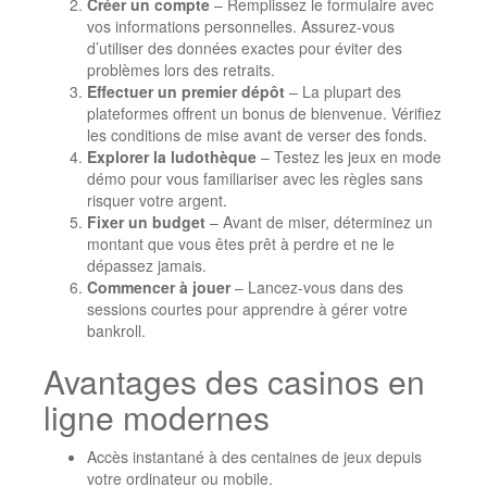
Créer un compte
– Remplissez le formulaire avec
vos informations personnelles. Assurez-vous
d’utiliser des données exactes pour éviter des
problèmes lors des retraits.
Effectuer un premier dépôt
– La plupart des
plateformes offrent un bonus de bienvenue. Vérifiez
les conditions de mise avant de verser des fonds.
Explorer la ludothèque
– Testez les jeux en mode
démo pour vous familiariser avec les règles sans
risquer votre argent.
Fixer un budget
– Avant de miser, déterminez un
montant que vous êtes prêt à perdre et ne le
dépassez jamais.
Commencer à jouer
– Lancez-vous dans des
sessions courtes pour apprendre à gérer votre
bankroll.
Avantages des casinos en
ligne modernes
Accès instantané à des centaines de jeux depuis
votre ordinateur ou mobile.