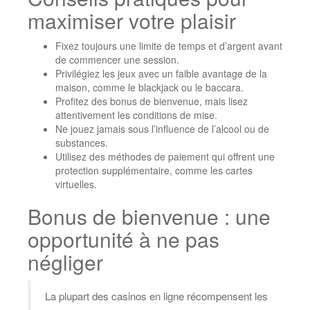
maximiser votre plaisir
Fixez toujours une limite de temps et d’argent avant
de commencer une session.
Privilégiez les jeux avec un faible avantage de la
maison, comme le blackjack ou le baccara.
Profitez des bonus de bienvenue, mais lisez
attentivement les conditions de mise.
Ne jouez jamais sous l’influence de l’alcool ou de
substances.
Utilisez des méthodes de paiement qui offrent une
protection supplémentaire, comme les cartes
virtuelles.
Bonus de bienvenue : une
opportunité à ne pas
négliger
La plupart des casinos en ligne récompensent les