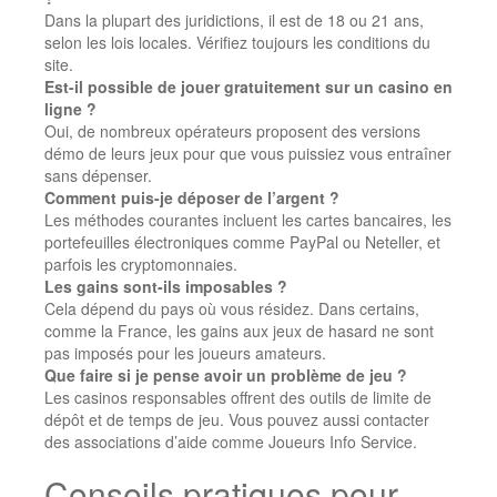
Dans la plupart des juridictions, il est de 18 ou 21 ans,
selon les lois locales. Vérifiez toujours les conditions du
site.
Est-il possible de jouer gratuitement sur un casino en
ligne ?
Oui, de nombreux opérateurs proposent des versions
démo de leurs jeux pour que vous puissiez vous entraîner
sans dépenser.
Comment puis-je déposer de l’argent ?
Les méthodes courantes incluent les cartes bancaires, les
portefeuilles électroniques comme PayPal ou Neteller, et
parfois les cryptomonnaies.
Les gains sont-ils imposables ?
Cela dépend du pays où vous résidez. Dans certains,
comme la France, les gains aux jeux de hasard ne sont
pas imposés pour les joueurs amateurs.
Que faire si je pense avoir un problème de jeu ?
Les casinos responsables offrent des outils de limite de
dépôt et de temps de jeu. Vous pouvez aussi contacter
des associations d’aide comme Joueurs Info Service.
Conseils pratiques pour