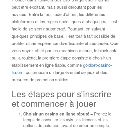
peut être excitant, mais aussi déroutant pour les
novices. Entre la multitude d’offres, les différentes
plateformes et les règles spécifiques à chaque jeu, il est
facile de se sentir submergé. Pourtant, en suivant
quelques principes de base, il est tout à fait possible de
profiter d’une expérience divertissante et sécurisée. Que
vous soyez attiré par les machines à sous, le blackjack
ou la roulette, la première étape consiste à choisir un
établissement en ligne fiable, comme
goldbet-casino-
fr.com
, qui propose un large éventail de jeux et des
mesures de protection solides.
Les étapes pour s’inscrire
et commencer à jouer
Choisir un casino en ligne réputé
– Prenez le
temps de consulter les avis, les licences et les
options de paiement avant de créer un compte.