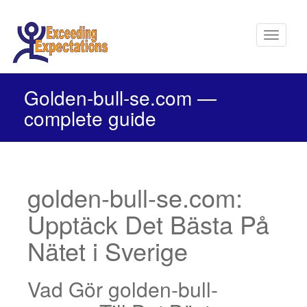
S
k
Toggle 
i
p
t
o
Golden-bull-se.com —
m
complete guide
a
i
n
c
o
n
golden-bull-se.com:
t
e
Upptäck Det Bästa På
n
t
Nätet i Sverige
Vad Gör golden-bull-