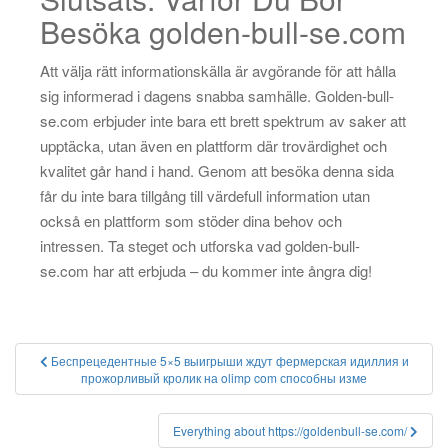
Besöka golden-bull-se.com
Att välja rätt informationskälla är avgörande för att hålla
sig informerad i dagens snabba samhälle. Golden-bull-
se.com erbjuder inte bara ett brett spektrum av saker att
upptäcka, utan även en plattform där trovärdighet och
kvalitet går hand i hand. Genom att besöka denna sida
får du inte bara tillgång till värdefull information utan
också en plattform som stöder dina behov och
intressen. Ta steget och utforska vad golden-bull-
se.com har att erbjuda – du kommer inte ångra dig!
Post
Беспрецедентные 5×5 выигрыши ждут фермерская идиллия и
прожорливый кролик на olimp com способны изме
navigation
Everything about https://goldenbull-se.com/