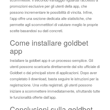
promozioni esclusive per gli utenti della app, che
possono incrementare le possibilità di vincita. Infine,
l’app offre una sezione dedicata alle statistiche, che
permette agli scommettitori di valutare meglio le proprie
scelte basandosi su dati concreti.
Come installare goldbet
app
Installare la goldbet app è un processo semplice. Gli
utenti possono scaricarla direttamente dal sito ufficiale di
Goldbet o dai principali store di applicazioni. Dopo aver
completato il download, basta seguire le istruzioni per la
registrazione. Una volta registrati, gli utenti possono
iniziare a scommettere immediatamente, sfruttando tutte
le funzionalità offerte dall’app.
Conclusioni sulla goldbet