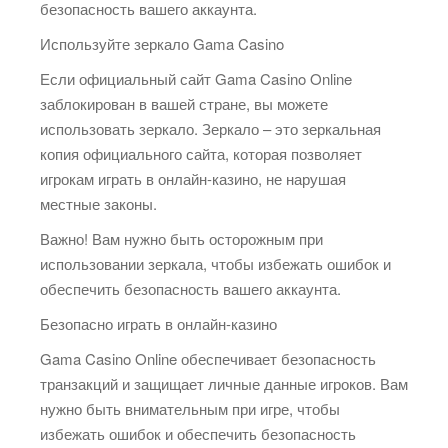
безопасность вашего аккаунта.
Используйте зеркало Gama Casino
Если официальный сайт Gama Casino Online
заблокирован в вашей стране, вы можете
использовать зеркало. Зеркало – это зеркальная
копия официального сайта, которая позволяет
игрокам играть в онлайн-казино, не нарушая
местные законы.
Важно! Вам нужно быть осторожным при
использовании зеркала, чтобы избежать ошибок и
обеспечить безопасность вашего аккаунта.
Безопасно играть в онлайн-казино
Gama Casino Online обеспечивает безопасность
транзакций и защищает личные данные игроков. Вам
нужно быть внимательным при игре, чтобы
избежать ошибок и обеспечить безопасность