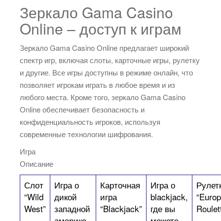
Зеркало Gama Casino
Online – доступ к играм
Зеркало Gama Casino Online предлагает широкий
спектр игр, включая слоты, карточные игры, рулетку
и другие. Все игры доступны в режиме онлайн, что
позволяет игрокам играть в любое время и из
любого места. Кроме того, зеркало Gama Casino
Online обеспечивает безопасность и
конфиденциальность игроков, используя
современные технологии шифрования.
Игра
Описание
Слот
Игра о
Карточная
Игра о
Рулет
“Wild
дикой
игра
blackjack,
“Euro
West”
западной
“Blackjack”
где вы
Roulet
америке,
можете