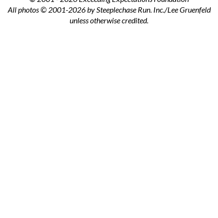
All photos © 2001-2026 by Steeplechase Run. Inc./Lee Gruenfeld
unless otherwise credited.