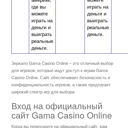
где вы
играть на
можете
деньги и
играть на
выиграть
деньги и
реальные
выиграть
деньги.
реальные
деньги.
Зеркало Gama Casino Online – это отличный выбор
для игроков, которые ищут доступ к играм Gama
Casino Online. Сайт обеспечивает безопасность и
конфиденциальность игроков, а также предлагает
широкий спектр игр для выбора.
Вход на официальный
сайт Gama Casino Online
Когда вы переходите на официальный сайт, вам