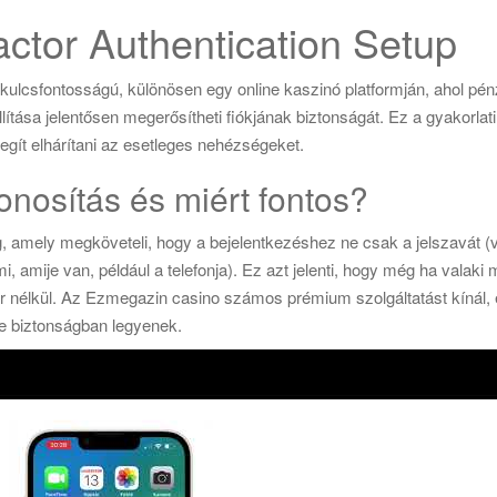
tor Authentication Setup
 kulcsfontosságú, különösen egy online kaszinó platformján, ahol pén
tása jelentősen megerősítheti fiókjának biztonságát. Ez a gyakorlati
gít elhárítani az esetleges nehézségeket.
onosítás és miért fontos?
g, amely megköveteli, hogy a bejelentkezéshez ne csak a jelszavát (
mi, amije van, például a telefonja). Ez azt jelenti, hogy még ha vala
tor nélkül. Az Ezmegazin casino számos prémium szolgáltatást kínál,
e biztonságban legyenek.