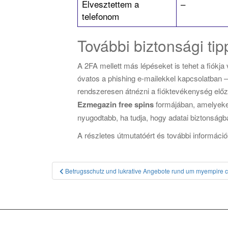
Elvesztettem a
–
telefonom
További biztonsági t
A 2FA mellett más lépéseket is tehet a fiók
óvatos a phishing e-mailekkel kapcsolatban 
rendszeresen átnézni a fióktevékenység előzm
Ezmegazin free spins
formájában, amelyek
nyugodtabb, ha tudja, hogy adatai biztonság
A részletes útmutatóért és további információ
Post
Betrugsschutz und lukrative Angebote rund um myempire c
navigation