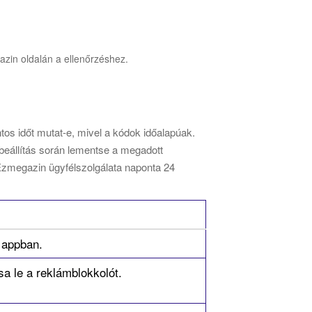
zin oldalán a ellenőrzéshez.
tos időt mutat-e, mivel a kódok időalapúak.
a beállítás során lementse a megadott
 Ezmegazin ügyfélszolgálata naponta 24
ő appban.
a le a reklámblokkolót.