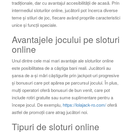
tradiționale, dar cu avantajul accesibilității de acasă. Prin
intermediul sloturilor online, jucătorii pot încerca diverse
teme și stiluri de joc, fiecare având propriile caracteristici
unice și funcții speciale.
Avantajele jocului pe sloturi
online
Unul dintre cele mai mari avantaje ale sloturilor online
este posibilitatea de a câștiga bani reali. Jucătorii au
șansa de a-și mări câștigurile prin jackpot-uri progresive
și bonusuri care pot apărea pe parcursul jocului. În plus,
mulți operatori oferă bonusuri de bun venit, care pot
include rotiri gratuite sau sume suplimentare pentru a
începe jocul. De exemplu,
https://lolajack-ro.com/
oferă
astfel de promoții care atrag jucători noi.
Tipuri de sloturi online