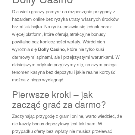
Dla wielu graczy pomysł na rozpoczęcie przygody z
hazardem online bez ryzyka utraty własnych środków
brzmi jak bajka. Na rynku pojawia się jednak coraz
więcej platform, które oferują atrakcyjne bonusy
powitalne bez konieczności wpłaty. Wśród nich
wyróżnia się
Dolly Casino
, które nie tylko kusi
darmowymi spinami, ale i przejrzystymi warunkami. W
dzisiejszym artykule przyjrzymy się, na czym polega
fenomen kasyna bez depozytu i jakie realne korzyści
można z niego wyciągnąć.
Pierwsze kroki – jak
zacząć grać za darmo?
Zaczynając przygodę z grami online, warto wiedzieć, że
nie każdy bonus depozytowy jest taki sam. W
przypadku oferty bez wpłaty nie musisz przelewać