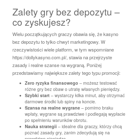
Zalety gry bez depozytu –
co zyskujesz?
Wielu początkujących graczy obawia się, że kasyno
bez depozytu to tylko chwyt marketingowy. W
rzeczywistości wiele platform, w tym wspomniane
https://dollykasyno.com.pl/, stawia na przejrzyste
zasady i realne szanse na wygraną. Poniżej
przedstawiamy największe zalety tego typu promocji:
Zero ryzyka finansowego
– możesz testować
różne gry bez obaw o utratę własnych pieniędzy.
Szybki start
– wystarczy kilka minut, aby otrzymać
darmowe środki lub spiny na koncie.
Szansa na realne wygrane
– pomimo braku
wpłaty, wygrane są prawdziwe i podlegają wypłacie
po spełnieniu warunków obrotu.
Nauka strategii
– idealne dla graczy, którzy chcą
poznać zasady gry, zanim zdecydują się na
prawdziwe pieniądze.