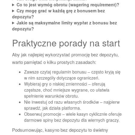
Co to jest wymóg obrotu (wagering requirement)?
Czy mogę grać w każdą grę z bonusem bez
depozytu?
Jakie są maksymalne limity wypłat z bonusu bez
depozytu?
Praktyczne porady na start
Aby jak najlepiej wykorzystać promocję bez depozytu,
warto pamiętać o kilku prostych zasadach:
Zawsze czytaj regulamin bonusu – często kryją się
w nim szczegóły dotyczące ograniczeń.
Wybieraj gry o niskiej zmienności – oferują
częstsze, choć mniejsze wygrane, co ułatwia
spełnienie warunków obrotu.
Nie inwestuj od razu własnych środków – najpierw
sprawdź, jak działa platforma.
Obserwuj promocje – wiele kasyn cyklicznie oferuje
darmowe spiny bez depozytu dla wiernych graczy.
Podsumowując, kasyno bez depozytu to świetny