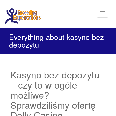
S
k
Toggle 
i
p
t
o
Everything about kasyno bez
m
depozytu
a
i
n
c
o
n
Kasyno bez depozytu
t
e
– czy to w ogóle
n
t
możliwe?
Sprawdziliśmy ofertę
Dolly Casino