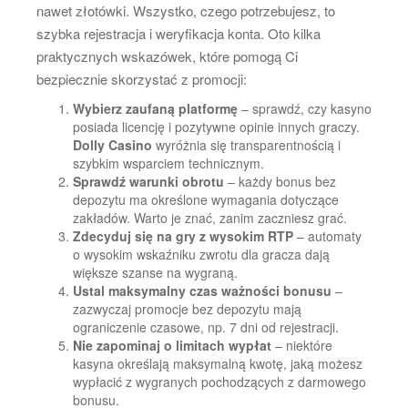
nawet złotówki. Wszystko, czego potrzebujesz, to
szybka rejestracja i weryfikacja konta. Oto kilka
praktycznych wskazówek, które pomogą Ci
bezpiecznie skorzystać z promocji:
Wybierz zaufaną platformę
– sprawdź, czy kasyno
posiada licencję i pozytywne opinie innych graczy.
Dolly Casino
wyróżnia się transparentnością i
szybkim wsparciem technicznym.
Sprawdź warunki obrotu
– każdy bonus bez
depozytu ma określone wymagania dotyczące
zakładów. Warto je znać, zanim zaczniesz grać.
Zdecyduj się na gry z wysokim RTP
– automaty
o wysokim wskaźniku zwrotu dla gracza dają
większe szanse na wygraną.
Ustal maksymalny czas ważności bonusu
–
zazwyczaj promocje bez depozytu mają
ograniczenie czasowe, np. 7 dni od rejestracji.
Nie zapominaj o limitach wypłat
– niektóre
kasyna określają maksymalną kwotę, jaką możesz
wypłacić z wygranych pochodzących z darmowego
bonusu.