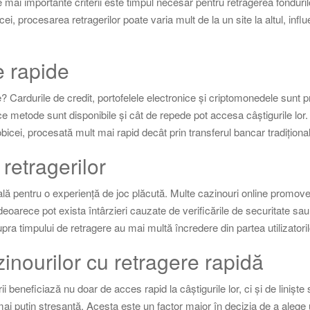
e mai importante criterii este timpul necesar pentru retragerea fonduri
ei, procesarea retragerilor poate varia mult de la un site la altul, infl
e rapide
e? Cardurile de credit, portofelele electronice și criptomonedele sunt 
ca ce metode sunt disponibile și cât de repede pot accesa câștigurile lo
obicei, procesată mult mai rapid decât prin transferul bancar tradițional
retragerilor
ială pentru o experiență de joc plăcută. Multe cazinouri online promov
, deoarece pot exista întârzieri cauzate de verificările de securitate sa
upra timpului de retragere au mai multă încredere din partea utilizatoril
azinourilor cu retragere rapidă
 beneficiază nu doar de acces rapid la câștigurile lor, ci și de liniște 
mai puțin stresantă. Acesta este un factor major în decizia de a alege