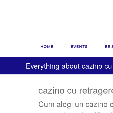
S
k
i
p
t
o
m
a
i
HOME
EVENTS
EE 
n
c
o
n
Everything about cazino cu
t
e
n
t
cazino cu retrager
Cum alegi un cazino c