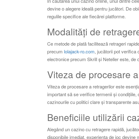
În căutarea unui cazino online, unul dintre cel
devine o alegere ideală pentru jucători. De obic
regulile specifice ale fiecărei platforme.
Modalități de retrager
Ce metode de plată facilitează retrageri rapid
precum
lolajack-ro.com
, jucătorii pot verifi
electronice precum Skrill și Neteller este, de 
Viteza de procesare a 
Viteza de procesare a retragerilor este esenț
important să se verifice termenii și condițiile
cazinourile cu politici clare și transparente as
Beneficiile utilizării c
Alegând un cazino cu retragere rapidă, jucătorii
disponibile imediat, experiența de joc devine 