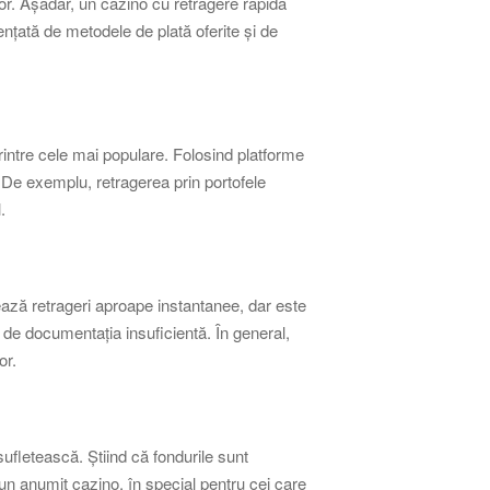
lor. Așadar, un cazino cu retragere rapidă
uențată de metodele de plată oferite și de
printre cele mai populare. Folosind platforme
r. De exemplu, retragerea prin portofele
.
ează retrageri aproape instantanee, dar este
u de documentația insuficientă. În general,
or.
sufletească. Știind că fondurile sunt
 un anumit cazino, în special pentru cei care