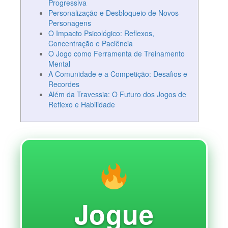
Progressiva
Personalização e Desbloqueio de Novos
Personagens
O Impacto Psicológico: Reflexos,
Concentração e Paciência
O Jogo como Ferramenta de Treinamento
Mental
A Comunidade e a Competição: Desafios e
Recordes
Além da Travessia: O Futuro dos Jogos de
Reflexo e Habilidade
Jogue